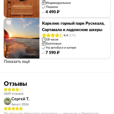
Индивидуальные
Пешком
4 490 ₽
от
Карелия: горный парк Рускеала,
Сортавала и ладожские шхеры
4.4
(175)
18 часов
Групповые
На автобусе и катере
7 590 ₽
от
Показать ещё
Отзывы
2669 отзывов
Сергей Т.
Август 2026
По крышам Невского проспекта — легально и безопасно