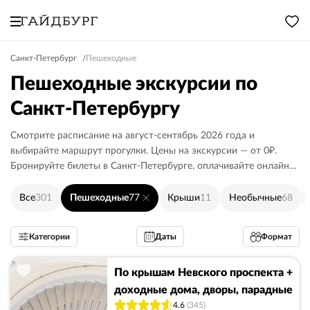
Санкт-Петербург
Пешеходные
Пешеходные экскурсии по
Санкт-Петербургу
Смотрите расписание на август-сентябрь 2026 года и
выбирайте маршрут прогулки. Цены на экскурсии — от 0₽.
Бронируйте билеты в Санкт-Петербурге, оплачивайте онлайн
или гиду.
Все
301
Пешеходные
77
Крыши
11
Необычные
68
Категории
Даты
Формат
По крышам Невского проспекта +
доходные дома, дворы, парадные
4.6
(345)