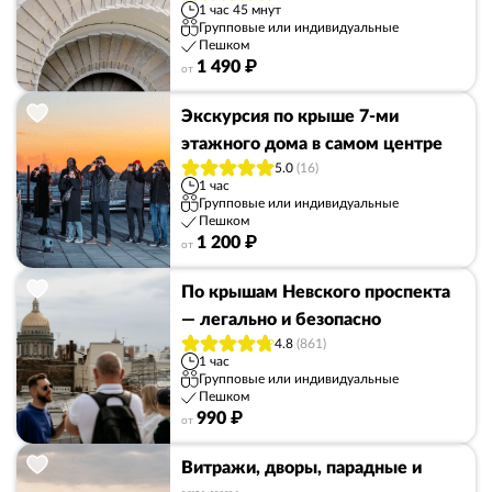
1 час 45 мнут
Групповые или индивидуальные
Пешком
1 490 ₽
от
Экскурсия по крыше 7-ми
этажного дома в самом центре
5.0
(16)
1 час
Групповые или индивидуальные
Пешком
1 200 ₽
от
По крышам Невского проспекта
— легально и безопасно
4.8
(861)
1 час
Групповые или индивидуальные
Пешком
990 ₽
от
Витражи, дворы, парадные и