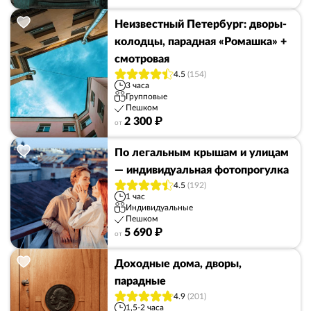
Неизвестный Петербург: дворы-
колодцы, парадная «Ромашка» +
смотровая
4.5
(154)
3 часа
Групповые
Пешком
2 300 ₽
от
По легальным крышам и улицам
— индивидуальная фотопрогулка
4.5
(192)
1 час
Индивидуальные
Пешком
5 690 ₽
от
Доходные дома, дворы,
парадные
4.9
(201)
1,5-2 часа