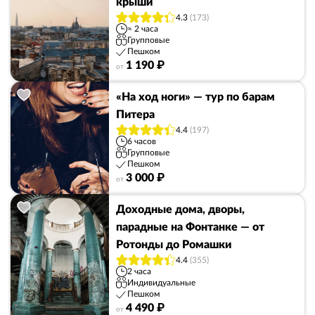
крыши
4.3
(173)
≈ 2 часа
Групповые
Пешком
1 190 ₽
от
«На ход ноги» — тур по барам
Питера
4.4
(197)
6 часов
Групповые
Пешком
3 000 ₽
от
Доходные дома, дворы,
парадные на Фонтанке — от
Ротонды до Ромашки
4.4
(355)
2 часа
Индивидуальные
Пешком
4 490 ₽
от