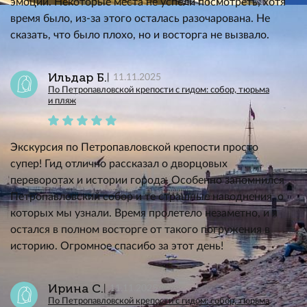
эмоций. Некоторые места не успели посмотреть, хотя
время было, из-за этого осталась разочарована. Не
сказать, что было плохо, но и восторга не вызвало.
Ильдар Б.
11.11.2025
По Петропавловской крепости с гидом: собор, тюрьма
и пляж
Экскурсия по Петропавловской крепости просто
супер! Гид отлично рассказал о дворцовых
переворотах и истории города. Особенно запомнился
Петропавловский собор и те страшные наводнения, о
которых мы узнали. Время пролетело незаметно, и я
остался в полном восторге от такого погружения в
историю. Огромное спасибо за этот день!
Ирина С.
11.11.2025
По Петропавловской крепости с гидом: собор, тюрьма