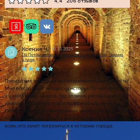
4,4 206 отзывов
Ксения Ч.
11.11.2025
По Петропавловской крепости с гидом: собор, тюрьма
и пляж
Прекрасная экскурсия по Петропавловской крепости!
Мне всегда была интересна история Петербурга, и тут
я узнала много нового. Гид отлично рассказывал о
дворцовых переворотах и политических узниках.
Особенно тронуло захоронение императоров в соборе.
Атмосфера места просто завораживает! Рекомендую
всем, кто хочет погрузиться в историю города.