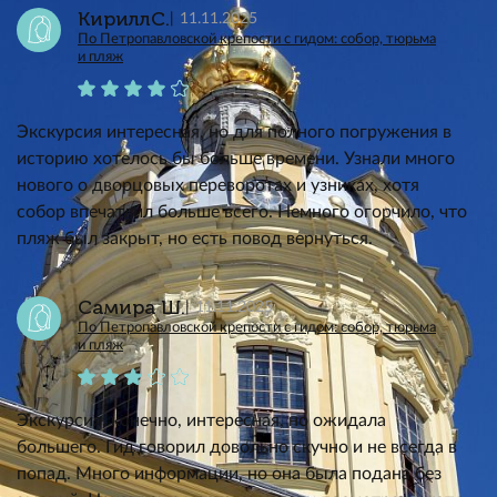
КириллС.
11.11.2025
По Петропавловской крепости с гидом: собор, тюрьма
и пляж
Экскурсия интересная, но для полного погружения в
историю хотелось бы больше времени. Узнали много
нового о дворцовых переворотах и узниках, хотя
собор впечатлил больше всего. Немного огорчило, что
пляж был закрыт, но есть повод вернуться.
Самира Ш.
11.11.2025
По Петропавловской крепости с гидом: собор, тюрьма
и пляж
Экскурсия, конечно, интересная, но ожидала
большего. Гид говорил довольно скучно и не всегда в
попад. Много информации, но она была подана без