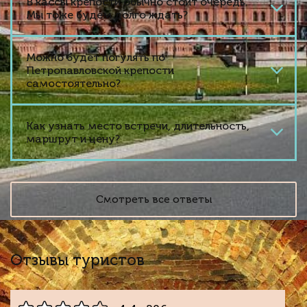
В кассы крепости обычно стоит очередь.
Мы тоже будем долго ждать?
Можно будет погулять по
Петропавловской крепости
самостоятельно?
Как узнать место встречи, длительность,
маршрут и цену?
Смотреть все ответы
Отзывы туристов