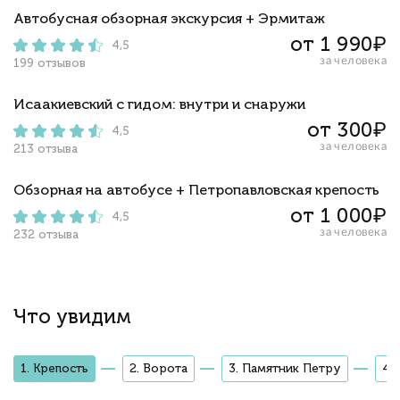
Автобусная обзорная экскурсия + Эрмитаж
от 1 990₽
4,5
за человека
199 отзывов
Исаакиевский с гидом: внутри и снаружи
от 300₽
4,5
за человека
213 отзыва
Обзорная на автобусе + Петропавловская крепость
от 1 000₽
4,5
за человека
232 отзыва
Что увидим
1. Крепость
2. Ворота
3. Памятник Петру
4.