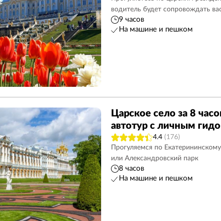
водитель будет сопровождать ва
)
9
Вечерние
75
Исаакиевский собор
42
9 часов
На машине и пешком
Гатчина
7
Петроградская сторон
Юсуповский дворец
8
Обзорные
143
3
Петропавловская крепость
79
Спас на Крови
23
Ночные
30
Ораниенбаум
7
Царское село за 8 час
Казанский собор
21
Пригороды
30
автотур с личным гид
Для детей
23
Школьникам
76
4.4
(176)
Прогуляемся по Екатерининскому
или Александровский парк
8 часов
На машине и пешком