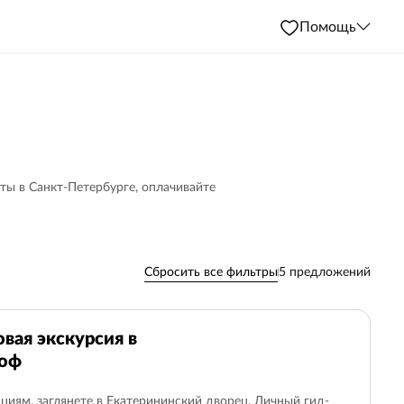
Помощь
ты в Санкт-Петербурге, оплачивайте
Сбросить все фильтры
5 предложений
Авторские
98
На машине
36
вая экскурсия в
гоф
Эрмитаж
8
Метеоры в Петергоф
1
Метеоры в Кронштадт
11
Рускеальский экспрес
циям, заглянете в Екатерининский дворец. Личный гид-