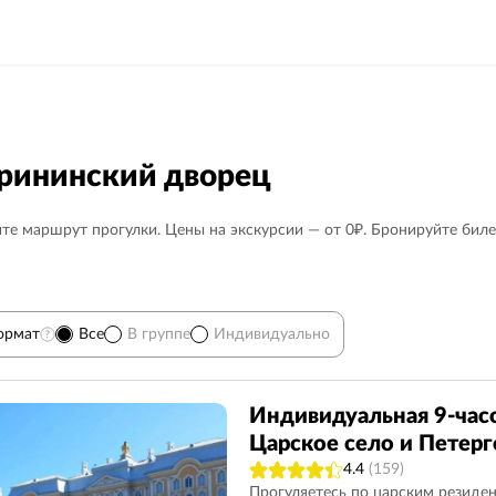
ерининский дворец
те маршрут прогулки. Цены на экскурсии — от 0₽. Бронируйте биле
ормат
Все
В группе
Индивидуально
т
13
Недорогие
71
Автобусные
102
Индивидуальная 9-часо
Царское село и Петер
Мистические
21
Дворцы, особняки
85
4.4
(159)
Васильевский остров
50
Адмиралтейство
54
Прогуляетесь по царским резиден