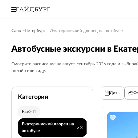
Санкт-Петербург
Екатериниский дворец на автобусе
Автобусные экскурсии в Екат
Смотрите расписание на август-сентябрь 2026 года и выбирай
онлайн или гиду.
Даты
Ф
Категории
Все
301
Петергоф и Кронштад
Екатериниский дворец на
Фотопрогулки
10
5
автобусе
Выборг
5