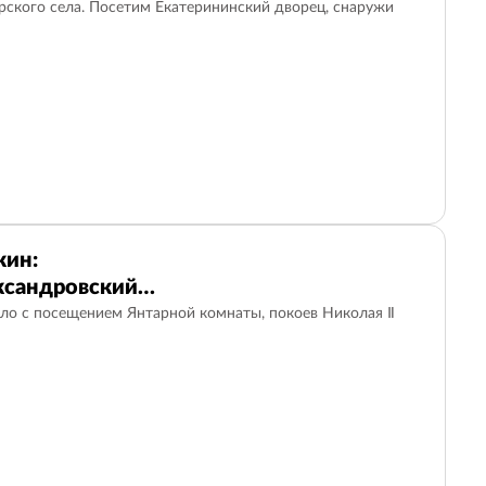
ского села. Посетим Екатерининский дворец, снаружи
кин:
ксандровский
ело с посещением Янтарной комнаты, покоев Николая Ⅱ