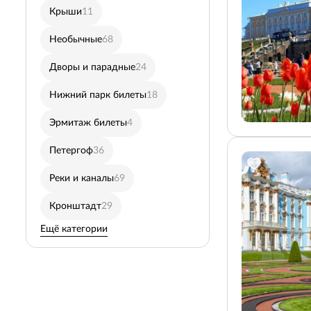
Крыши
11
Пушкин (Царское село
Необычные
68
Дневные
131
Дворы и парадные
24
Павловск
5
Нижний парк билеты
18
Автобусные в Пушкин
Эрмитаж билеты
4
Пешеходные
77
Петергоф
36
Разводные мосты
29
Реки и каналы
69
Карелия
12
Кронштадт
29
Ещё категории