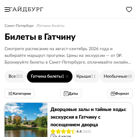
Санкт-Петербург
Гатчина билеты
Билеты в Гатчину
Смотрите расписание на август-сентябрь 2026 года и
выбирайте маршрут прогулки. Цены на экскурсии — от 0₽.
Бронируйте билеты в Санкт-Петербурге, оплачивайте онлайн
или гиду.
Все
301
Гатчина билеты
1
Крыши
11
Необычные
68
Категории
Даты
Формат
Дворцовые залы и тайные ходы:
экскурсия в Гатчину с
посещением дворца
4.4
(161)
≈ 6 часов