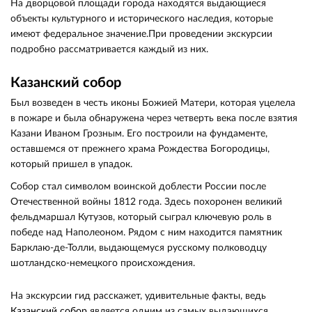
На дворцовой площади города находятся выдающиеся
объекты культурного и исторического наследия, которые
имеют федеральное значение.При проведении экскурсии
подробно рассматривается каждый из них.
Казанский собор
Был возведен в честь иконы Божией Матери, которая уцелела
в пожаре и была обнаружена через четверть века после взятия
Казани Иваном Грозным. Его построили на фундаменте,
оставшемся от прежнего храма Рождества Богородицы,
который пришел в упадок.
Собор стал символом воинской доблести России после
Отечественной войны 1812 года. Здесь похоронен великий
фельдмаршал Кутузов, который сыграл ключевую роль в
победе над Наполеоном. Рядом с ним находится памятник
Барклаю-де-Толли, выдающемуся русскому полководцу
шотландско-немецкого происхождения.
На экскурсии гид расскажет, удивительные факты, ведь
Казанский собор
является одним из самых выдающихся