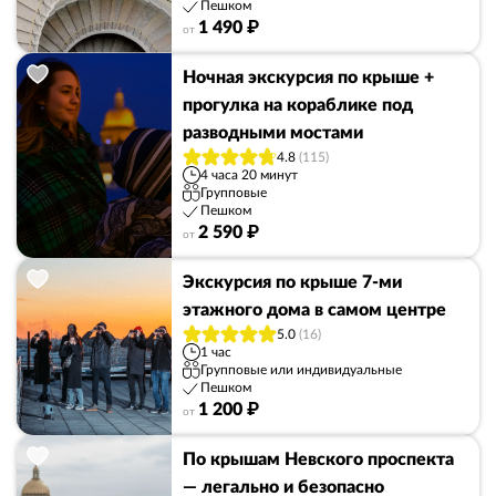
Пешком
1 490 ₽
от
Ночная экскурсия по крыше +
прогулка на кораблике под
разводными мостами
4.8
(115)
4 часа 20 минут
Групповые
Пешком
2 590 ₽
от
Экскурсия по крыше 7-ми
этажного дома в самом центре
5.0
(16)
1 час
Групповые или индивидуальные
Пешком
1 200 ₽
от
По крышам Невского проспекта
— легально и безопасно