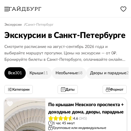
Экскурсии
Санкт-Петербург
Экскурсии в Санкт-Петербурге
Смотрите расписание на август-сентябрь 2026 года и
выбирайте маршрут прогулки. Цены на экскурсии — от 0₽.
Бронируйте билеты в Санкт-Петербурге, оплачивайте онлайн
или гиду.
Все
301
Крыши
11
Необычные
68
Дворы и парадные
24
Категории
Даты
Формат
По крышам Невского проспекта +
доходные дома, дворы, парадные
4.6
(345)
1 час 45 мнут
Групповые или индивидуальные