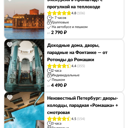
прогулкой на теплоходе
4.8
(106)
≈ 7 часов
Групповые
На автобусе и пешком
2 790 ₽
от
Доходные дома, дворы,
парадные на Фонтанке — от
Ротонды до Ромашки
4.4
(355)
2 часа
Индивидуальные
Пешком
4 490 ₽
от
Неизвестный Петербург: дворы-
колодцы, парадная «Ромашка» +
смотровая
4.5
(154)
3 часа