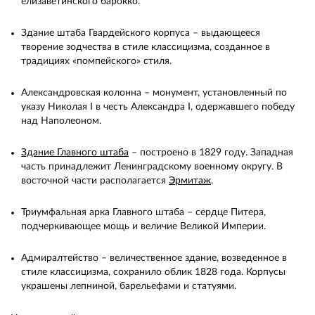
елизаветинского барокко.
Здание штаба Гвардейского корпуса – выдающееся
творение зодчества в стиле классицизма, созданное в
традициях «помпейского» стиля.
Александровская колонна – монумент, установленный по
указу Николая I в честь Александра I, одержавшего победу
над Наполеоном.
Здание Главного штаба
– построено в 1829 году. Западная
часть принадлежит Ленинградскому военному округу. В
восточной части располагается
Эрмитаж
.
Триумфальная арка Главного штаба – сердце Питера,
подчеркивающее мощь и величие Великой Империи.
Адмиралтейство – величественное здание, возведенное в
стиле классицизма, сохранило облик 1828 года. Корпусы
украшены лепниной, барельефами и статуями.