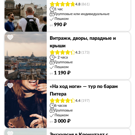
4.8
(861)
1 час
Групповые или индивидуальные
Пешком
990 ₽
от
Витражи, дворы, парадные и
крыши
4.3
(173)
≈ 2 часа
Групповые
Пешком
1 190 ₽
от
«На ход ноги» — тур по барам
Питера
4.4
(197)
6 часов
Групповые
Пешком
3 000 ₽
от
Экскурсия в Кронштадт с