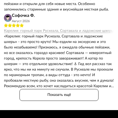
пейзажи и открыли для себя новые места. Особенно
запомнились старинные здания и вкуснейшая местная рыба.
Софочка Ф.
Август 2026
Карелия: горный парк Рускеала, Сортавала и ладожские шхеры
«Карелия: горный парк Рускеала, Сортавала и ладожские
шхеры» - это просто круто! Мы ездили на экскурсию и это
было незабываемо! Признаюсь, я ожидала обычные пейзажи,
но все оказалось гораздо красивее! Сортавала — невероятный
город, крепость Корела просто завораживает! А катер по
шхерам — это отдельное удовольствие! ⚓ Гид вел рассказ так
ярко, что мы ни на минуту не скучали. В Рускеале мы проехали
по мраморным тропам, а виды оттуда - это нечто! И
пробовали местную рыбу, она оказалась вкуснее, чем я думала!
Рекомендую всем, кто хочет насладиться красотой Карелии и
узнать её историю!
Показать ещё