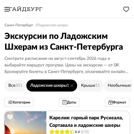
Санкт-Петербург
Ладожские шхеры
Экскурсии по Ладожским
Шхерам из Санкт-Петербурга
Смотрите расписание на август-сентябрь 2026 года и
выбирайте маршрут прогулки. Цены на экскурсии — от 0₽.
Бронируйте билеты в Санкт-Петербурге, оплачивайте онлайн
или гиду.
Все
301
Ладожские шхеры
1
Крыши
11
Необычные
6
Категории
Даты
Формат
Карелия: горный парк Рускеала,
Сортавала и ладожские шхеры
4.4
(175)