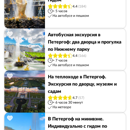
гидом
4.4
(184)
≈ 5 часов
На автобусе и пешком
Автобусная экскурсия в
Петергоф: два дворца и прогулка
по Нижнему парку
4.4
(166)
≈ 7 часов
На автобусе и пешком
На теплоходе в Петергоф.
Экскурсия по дворцу, музеям и
садам
4.7
(57)
≈ 6 часов 30 минут
На метеоре
В Петергоф на минивэне.
Индивидуально с гидом по