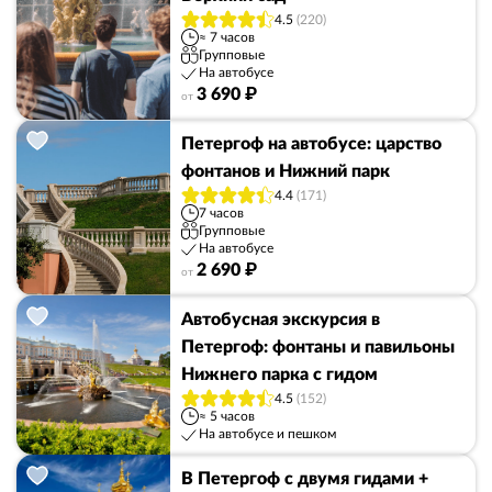
4.5
(220)
≈ 7 часов
Групповые
На автобусе
3 690 ₽
от
Петергоф на автобусе: царство
фонтанов и Нижний парк
4.4
(171)
7 часов
Групповые
На автобусе
2 690 ₽
от
Автобусная экскурсия в
Петергоф: фонтаны и павильоны
Нижнего парка с гидом
4.5
(152)
≈ 5 часов
На автобусе и пешком
В Петергоф с двумя гидами +