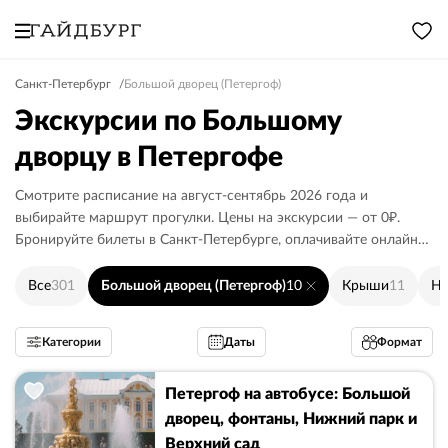
Санкт-Петербург
Большой дворец (Петергоф)
Экскурсии по Большому
дворцу в Петергофе
Смотрите расписание на август-сентябрь 2026 года и
выбирайте маршрут прогулки. Цены на экскурсии — от 0₽.
Бронируйте билеты в Санкт-Петербурге, оплачивайте онлайн
или гиду.
Все
301
Большой дворец (Петергоф)
10
Крыши
11
Не
Категории
Даты
Формат
Петергоф на автобусе: Большой
дворец, фонтаны, Нижний парк и
Верхний сад