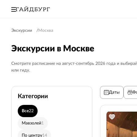
Экскурсии
Москва
Экскурсии в Москве
Смотрите расписание на август-сентябрь 2026 года и выбира
или гиду.
Даты
Ф
Категории
Все
22
Дворы и переулки
4
Мавзолей
1
Красная площадь
7
По центру
14
Для взрослых
21