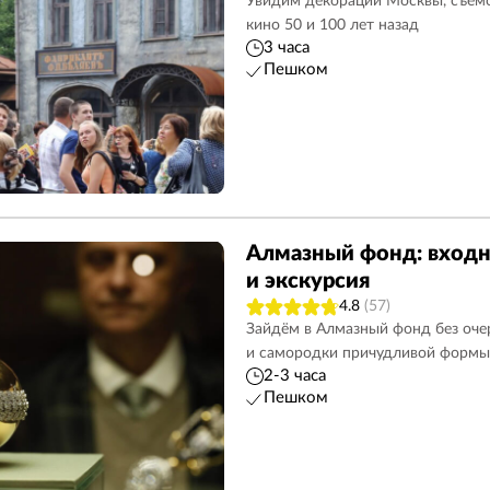
Увидим декорации Москвы, съёмо
кино 50 и 100 лет назад
3 часа
Пешком
Алмазный фонд: входн
и экскурсия
4.8
(57)
Зайдём в Алмазный фонд без оче
и самородки причудливой формы
2-3 часа
Пешком