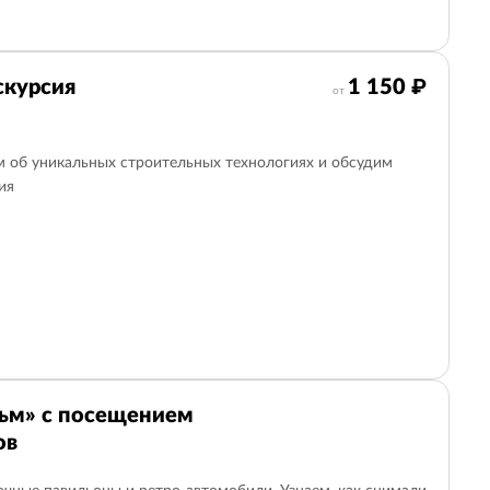
скурсия
1 150 ₽
от
м об уникальных строительных технологиях и обсудим
ия
ьм» с посещением
ов