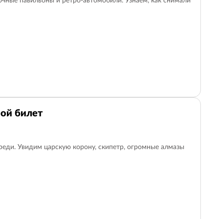
чные павильоны и ретро-автомобили. Узнаем, как снимали
ой билет
реди. Увидим царскую корону, скипетр, огромные алмазы