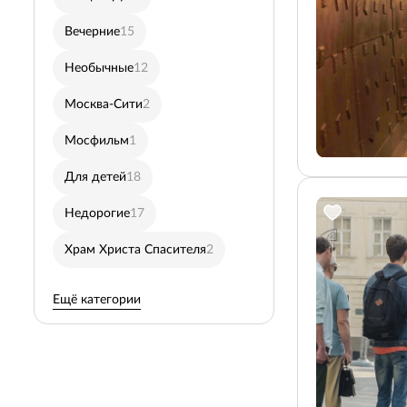
Вечерние
15
Кремль
4
Необычные
12
МГУ
4
Москва-Сити
2
Пешеходные
13
Мосфильм
1
Бункеры, диггеры
2
Для детей
18
Сталинские высотки
3
Недорогие
17
Дневные
20
Храм Христа Спасителя
2
Никольская улица
6
Ещё категории