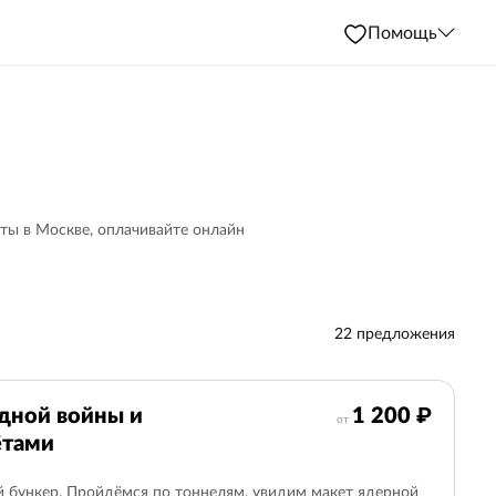
Помощь
еты в Москве, оплачивайте онлайн
22 предложения
Со скидкой
1
одной войны и
1 200 ₽
от
ётами
Гостиница Ленинградская
3
рь
1
Александровский сад
5
й бункер. Пройдёмся по тоннелям, увидим макет ядерной