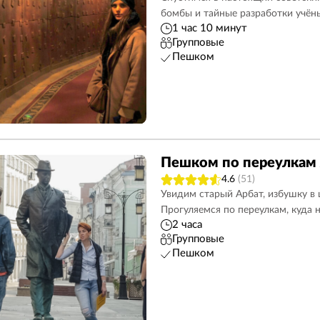
бомбы и тайные разработки учён
Школьникам
14
Крыши
3
1 час 10 минут
Групповые
Арбат
4
Зарядье
2
Пешком
Обзорные
17
Усадьбы и парки
2
Новодевичье кладбище
2
Без QR-кодов
19
Мифы и легенды
7
Театрализованные
5
Пешком по переулкам 
Метро
1
На русском
21
4.6
(51)
Увидим старый Арбат, избушку в
Алмазный Фонд
1
Музеи
6
Прогуляемся по переулкам, куда 
2 часа
Групповые
Пешком