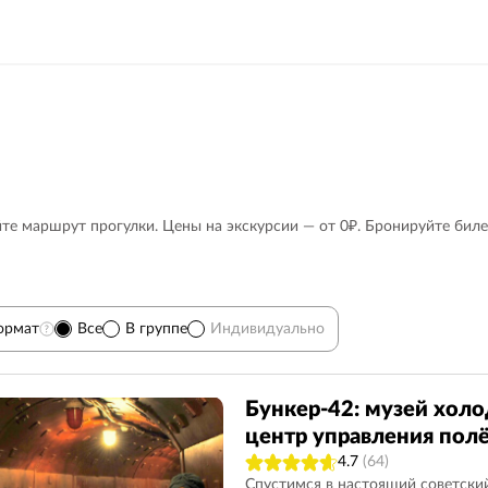
йте маршрут прогулки. Цены на экскурсии — от 0₽. Бронируйте бил
ормат
Все
В группе
Индивидуально
Манежная площадь
6
Автобусные
8
Бункер-42: музей хол
центр управления пол
Коломенское
1
Китай-город
5
4.7
(64)
Дворцы, особняки
6
Новодевичий монасты
Спустимся в настоящий советски