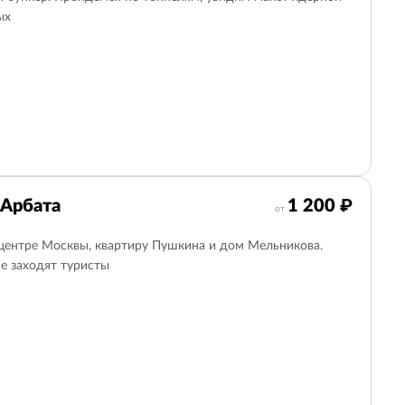
ых
Новогодние
3
Водные
0
Сколково
0
Оружейная палата
0
Москва-река
0
Арбата
1 200 ₽
от
 центре Москвы, квартиру Пушкина и дом Мельникова.
не заходят туристы