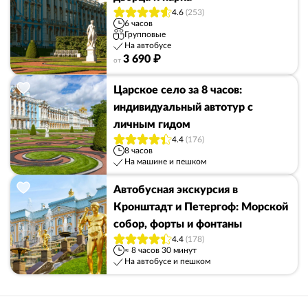
4.6
(253)
6 часов
Групповые
На автобусе
3 690 ₽
от
Царское село за 8 часов:
индивидуальный автотур с
личным гидом
4.4
(176)
8 часов
На машине и пешком
Автобусная экскурсия в
Кронштадт и Петергоф: Морской
собор, форты и фонтаны
4.4
(178)
≈ 8 часов 30 минут
На автобусе и пешком