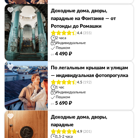
Доходные дома, дворы,
парадные на Фонтанке — от
Ротонды до Ромашки
4.4
(355)
2 часа
Индивидуальные
Пешком
4 490 ₽
от
По легальным крышам и улицам
— индивидуальная фотопрогулка
4.5
(192)
1 час
Индивидуальные
Пешком
5 690 ₽
от
Доходные дома, дворы,
парадные
4.9
(201)
1,5-2 часа