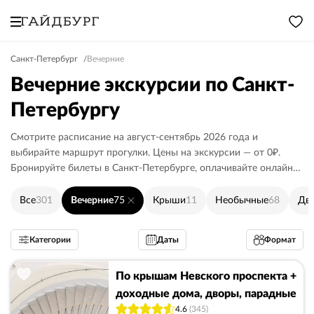
Санкт-Петербург
Вечерние
Вечерние экскурсии по Санкт-
Петербургу
Смотрите расписание на август-сентябрь 2026 года и
выбирайте маршрут прогулки. Цены на экскурсии — от 0₽.
Бронируйте билеты в Санкт-Петербурге, оплачивайте онлайн
или гиду.
Все
301
Вечерние
75
Крыши
11
Необычные
68
Дв
Категории
Даты
Формат
По крышам Невского проспекта +
доходные дома, дворы, парадные
4.6
(345)