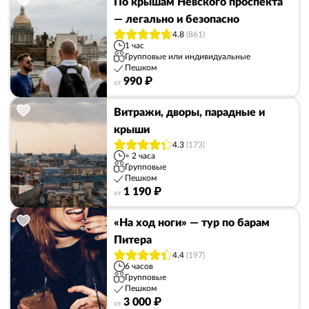
По крышам Невского проспекта
— легально и безопасно
4.8
(861)
1 час
Групповые или индивидуальные
Пешком
990 ₽
от
Витражи, дворы, парадные и
крыши
4.3
(173)
≈ 2 часа
Групповые
Пешком
1 190 ₽
от
«На ход ноги» — тур по барам
Питера
4.4
(197)
6 часов
Групповые
Пешком
3 000 ₽
от