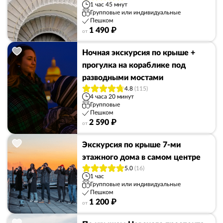
1 час 45 мнут
Групповые или индивидуальные
Пешком
1 490 ₽
от
Ночная экскурсия по крыше +
прогулка на кораблике под
разводными мостами
4.8
(115)
4 часа 20 минут
Групповые
Пешком
2 590 ₽
от
Экскурсия по крыше 7-ми
этажного дома в самом центре
5.0
(16)
1 час
Групповые или индивидуальные
Пешком
1 200 ₽
от