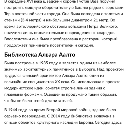
В середине XVI века шведский король Густав Ваза поручил
построить мощную оборонительную башню рядом с воротами
Тир в восточной части города. Она была возведена с толстыми
стенами (3-4 метра) и наибольшим диаметром 21 метр. Во
время артиллерийского обстрела войсками Петра Великого,
получила лишь незначительные повреждения от снарядов.
Впоследствии она была преобразована в ресторан, который
продолжает принимать посетителей и сегодня.
Библиотека Алвара Аалто
Была построена в 1935 году и является одним из наиболее
значимых архитектурных памятников в Выборге. Над проектом
трудился финский архитектор Алвара Аалто, один из
величайших специалистов XX века. Он использовал в проекте
модернистские идеи, сочетая строгие линии здания с
плавными формами. Освещение продумано таким образом,
чтобы не было теней для читателей.
В 1944 году, во время Второй мировой войны, здание было
серьезно повреждено. С 2014 году библиотека включена в
список объектов культурного наследия Европы. Сегодня здесь