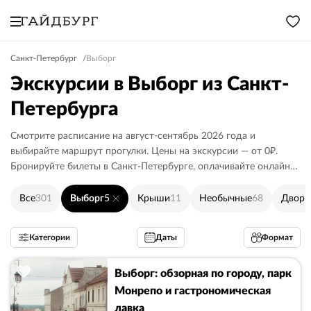
Санкт-Петербург
Выборг
Экскурсии в Выборг из Санкт-
Петербурга
Смотрите расписание на август-сентябрь 2026 года и
выбирайте маршрут прогулки. Цены на экскурсии — от 0₽.
Бронируйте билеты в Санкт-Петербурге, оплачивайте онлайн
или гиду.
Все
301
Выборг
5
Крыши
11
Необычные
68
Дворы
Категории
Даты
Формат
Выборг: обзорная по городу, парк
Монрепо и гастрономическая
лавка