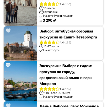
4.4
(166)
15 часов
Групповые
На автобусе и пешком
3 290 ₽
от
Выборг: автобусная обзорная
экскурсия из Санкт-Петербурга
4.4
(195)
11-12 часов
На автобусе
Экскурсия в Выборг с гидом:
прогулка по городу,
средневековый замок и парк
Монрепо
4.4
(169)
≈ 10 часов 30 минут
На автобусе и пешком
День в Выборге: парк Монрепо и