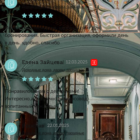
Доходные дома, дворы, парадные
Интересная экскурсия, удобный сайт для
бронирования. Быстрая организация, оформили день
в день. удобно, спасибо
Елена Зайцева
12.03.2025
Доходные дома, дворы, парадные
Понравилось нам с девчонками!
Интересно,аутентично,экскурсовод
вопитанный,вежливый
Ярослав
22.01.2025
Доходные дома, дворы, парадные