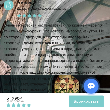
Николай
21.09.2024
Доходные дома, дворы, парадные
Очень интересная нестандартная (по крайней мере по
тематике) экскурсия. Посмотреть на город изнутри. Не
со стороны дворцов, а со стороны дворов. Как
строились дома, кто и как в них жил, почему так
странно нумеруются квартиры в парадных, где жили
швейцары и зачем в парадных камины, почему до
второго этажа лестницы мраморные, а выше - бетон и
вплоть до дерева, почему Питер на лето пустел, и при
чем тут туалеты... Два часа пролетают незаметно!
Алексей- отличный гид, интересно и увлекательно
рассказывает, отвечает на вопросы. Экскурсия для
тех, кто "официальные" уже посетил и хочет иных
познавательных впечатлений.
от 790₽
Бронировать
за человека