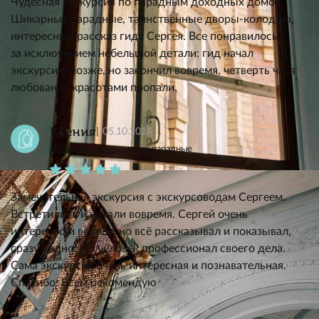
Чудесная экскурсия по парадным доходных домов.
Шикарные парадные, таинственные дворы-колодцы,
интересный рассказ гида Сергея. Все понравилось,
за исключением небельшой детали: гид начал
экскурсию позже, но закончил вовремя, четверть часа
любования красотами пропали.
Ксения
05.10.2024
Доходные дома, дворы, парадные
Замечательная экскурсия с экскурсоводам Сергеем.
Встретились и начали вовремя. Сергей очень
интересно и вовлечено всё рассказывал и показывал,
сразу видно что человек профессионал своего дела.
Сама экскурсия очень интересная и познавательная.
Спасибо. Всем рекомендую