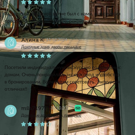
Гид крутой, на одной волне был с нами, и экскурсия
прошла на позитивной ноте, рекомендую.
Алина К
11.12.2024
Доходные дома, дворы, парадные
Посетили индивидуальную экскурсию по доходныс
домам. Очень понравилась экскурсовод и удобство
в бронировании. Всем будем советовать. Экскурсия
отличная!!
mila71977
30.10.2024
Доходные дома, дворы, парадные