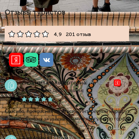
Отзывы туристов
4,9 201 отзыв
Людмила Альбертовна
19.10.2025
Доходные дома, дворы, парадные
Спасибо, прекрасная экскурсия. Интересный маршрут.
Спасибо Семёну за увлекательную прогулку по городу
Ангелина
09.04.2025