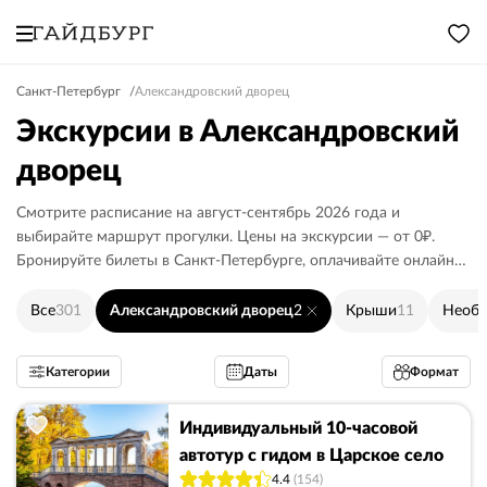
Санкт-Петербург
Александровский дворец
Экскурсии в Александровский
дворец
Смотрите расписание на август-сентябрь 2026 года и
выбирайте маршрут прогулки. Цены на экскурсии — от 0₽.
Бронируйте билеты в Санкт-Петербурге, оплачивайте онлайн
или гиду.
Все
301
Александровский дворец
2
Крыши
11
Необ
Категории
Даты
Формат
Индивидуальный 10-часовой
автотур с гидом в Царское село
4.4
(154)