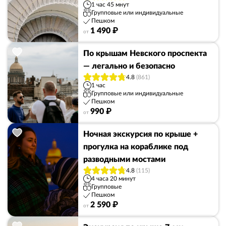
1 час 45 мнут
Групповые или индивидуальные
Пешком
1 490 ₽
от
По крышам Невского проспекта
— легально и безопасно
4.8
(861)
1 час
Групповые или индивидуальные
Пешком
990 ₽
от
Ночная экскурсия по крыше +
прогулка на кораблике под
разводными мостами
4.8
(115)
4 часа 20 минут
Групповые
Пешком
2 590 ₽
от