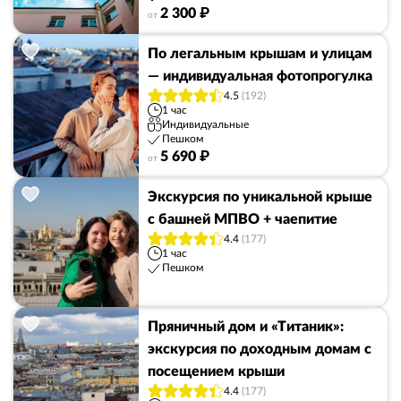
2 300 ₽
от
По легальным крышам и улицам
— индивидуальная фотопрогулка
4.5
(192)
1 час
Индивидуальные
Пешком
5 690 ₽
от
Экскурсия по уникальной крыше
с башней МПВО + чаепитие
4.4
(177)
1 час
Пешком
Пряничный дом и «Титаник»:
экскурсия по доходным домам с
посещением крыши
4.4
(177)