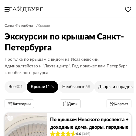
Санкт-Петербург
Крыши
Экскурсии по крышам Санкт-
Петербурга
Прогулка по крышам с видом на Исаакиевский,
Адмиралтейство и "Лахта-центр"‎. Гид покажет вам Петербург
с необычного ракурса
Все
301
Крыши
11
Необычные
68
Дворы и парадные
Категории
Даты
Формат
По крышам Невского проспекта +
доходные дома, дворы, парадные
4.6
(345)