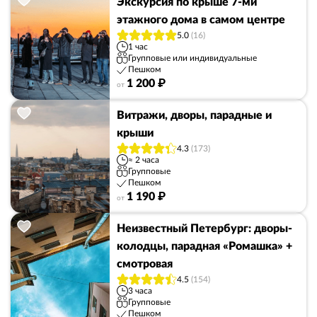
Экскурсия по крыше 7-ми
этажного дома в самом центре
5.0
(16)
1 час
Групповые или индивидуальные
Пешком
1 200 ₽
от
Витражи, дворы, парадные и
крыши
4.3
(173)
≈ 2 часа
Групповые
Пешком
1 190 ₽
от
Неизвестный Петербург: дворы-
колодцы, парадная «Ромашка» +
смотровая
4.5
(154)
3 часа
Групповые
Пешком