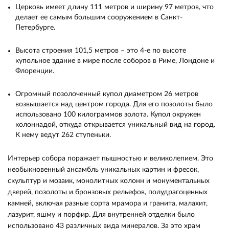
Церковь имеет длину 111 метров и ширину 97 метров, что
делает ее самым большим сооружением в Санкт-
Петербурге.
Высота строения 101,5 метров – это 4-е по высоте
купольное здание в мире после соборов в Риме, Лондоне и
Флоренции.
Огромный позолоченный купол диаметром 26 метров
возвышается над центром города. Для его позолоты было
использовано 100 килограммов золота. Купол окружен
колоннадой, откуда открывается уникальный вид на город.
К нему ведут 262 ступеньки.
Интерьер собора поражает пышностью и великолепием. Это
необыкновенный ансамбль уникальных картин и фресок,
скульптур и мозаик, монолитных колонн и монументальных
дверей, позолоты и бронзовых рельефов, полудрагоценных
камней, включая разные сорта мрамора и гранита, малахит,
лазурит, яшму и порфир. Для внутренней отделки было
использовано 43 различных вида минералов. За это храм