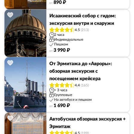
890 ₽
от
Исаакиевский собор с гидом:
экскурсия внутри и снаружи
4.5
(213)
2 часа
Индивидуальные
Пешком
3 990 ₽
от
От Эрмитажа до «Авроры»:
обзорная экскурсия с
посещением крейсера
4.4
(165)
≈ 3 часа
Групповые
На автобусе и пешком
1 690 ₽
от
Автобусная обзорная экскурсия +
Эрмитаж
4.5
(199)