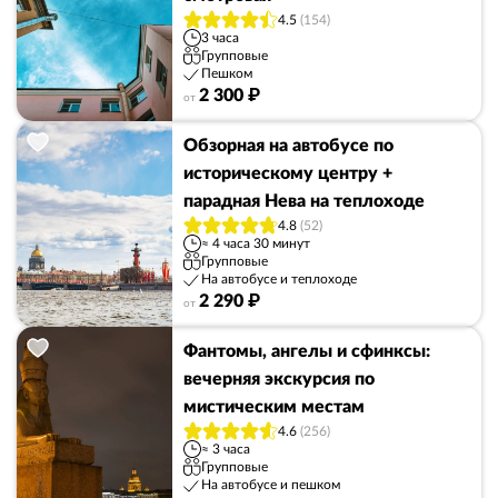
4.5
(154)
3 часа
Групповые
Пешком
2 300 ₽
от
Обзорная на автобусе по
историческому центру +
парадная Нева на теплоходе
4.8
(52)
≈ 4 часа 30 минут
Групповые
На автобусе и теплоходе
2 290 ₽
от
Фантомы, ангелы и сфинксы:
вечерняя экскурсия по
мистическим местам
4.6
(256)
≈ 3 часа
Групповые
На автобусе и пешком