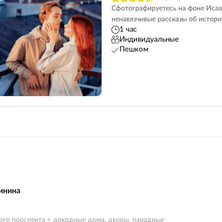
Сфотографируетесь на фоне Исаа
ненавязчивые рассказы об истори
1 час
Индивидуальные
Пешком
инина
го проспекта + доходные дома, дворы, парадные