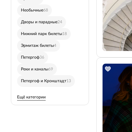
Необычные
68
Павловск
5
Дворы и парадные
24
Автобусные в Пушкин
Нижний парк билеты
18
Пешеходные
77
Эрмитаж билеты
4
Гатчина
7
Петергоф
36
Ночные
30
Реки и каналы
69
Недорогие
71
Петергоф и Кронштадт
13
Петропавловская креп
Ещё категории