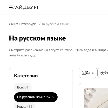
Санкт-Петербург
На русском языке
На русском языке
Смотрите расписание на август-сентябрь 2026 года и выбирай
онлайн или гиду.
Даты
Ф
Категории
Все
301
Кронштадт
29
На русском языке
296
Выборг
5
Крыши
11
Пушкин (Царское село