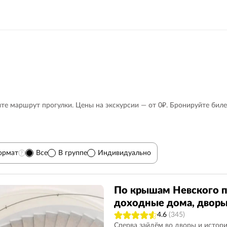
те маршрут прогулки. Цены на экскурсии — от 0₽. Бронируйте биле
ормат
Все
В группе
Индивидуально
Вечерние
75
Для детей
23
По крышам Невского п
доходные дома, дворы
Мистические
21
Фотопрогулки
10
4.6
(345)
)
9
Казанский собор
21
Исаакиевский собор
42
Сперва зайдём во дворы и истор