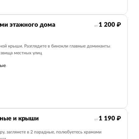
-ми этажного дома
1 200 ₽
от
рной крыши. Разглядите в бинокли главные доминанты
озвища местных улиц
ные
дные и крыши
1 190 ₽
от
ру, заглянете в 2 парадные, полюбуетесь храмами