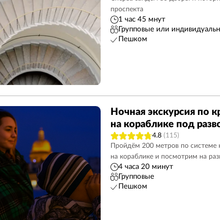
проспекта
Дневные
131
Петроградская сторон
1 час 45 мнут
Групповые или индивидуаль
3
Юсуповский дворец
8
Спас на Крови
23
Пешком
Разводные мосты
29
Дворцы, особняки
85
Автобусные
102
Эрмитаж
8
Карелия
12
Школьникам
76
Ночная экскурсия по к
Васильевский остров
50
Пригороды
30
на кораблике под раз
ость
79
Адмиралтейство
54
Ораниенбаум
7
4.8
(115)
Пройдём 200 метров по системе 
на кораблике и посмотрим на раз
4 часа 20 минут
Групповые
Пешком