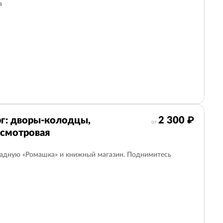
а
г: дворы-колодцы,
2 300 ₽
от
 смотровая
радную «Ромашка» и книжный магазин. Поднимитесь