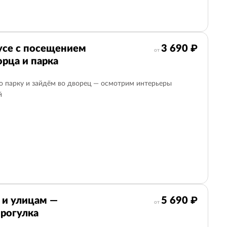
усе с посещением
3 690 ₽
от
рца и парка
о парку и зайдём во дворец — осмотрим интерьеры
й
 и улицам —
5 690 ₽
от
рогулка