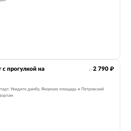
ыши
 с прогулкой на
2 790 ₽
от
тадт. Увидите дамбу, Якорную площадь и Петровский
 фортам