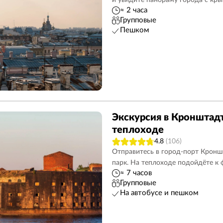
и увидите панораму города с кр
≈ 2 часа
Групповые
Пешком
Экскурсия в Кронштадт
теплоходе
4.8
(106)
Отправитесь в город-порт Кронш
парк. На теплоходе подойдёте к
≈ 7 часов
Групповые
На автобусе и пешком