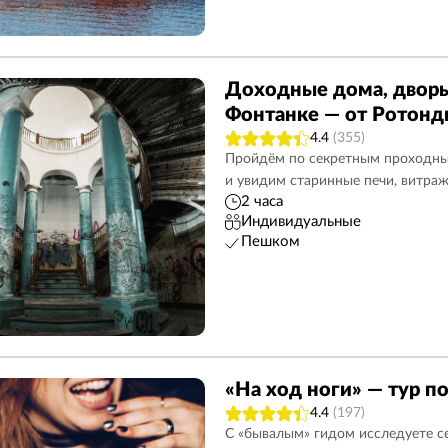
Доходные дома, дворы
Фонтанке — от Ротон
4.4
(355)
Пройдём по секретным проходны
и увидим старинные печи, витра
2 часа
Индивидуальные
Пешком
«На ход ноги» — тур п
4.4
(197)
С «бывалым» гидом исследуете се