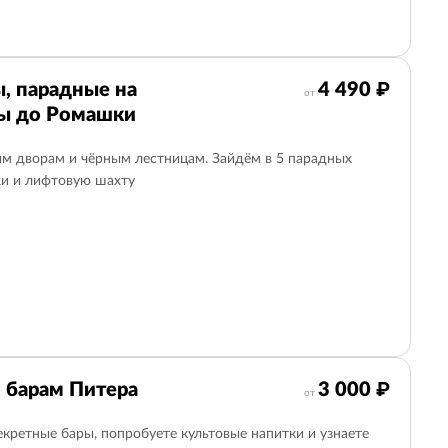
, парадные на
4 490 ₽
от
ды до Ромашки
м дворам и чёрным лестницам. Зайдём в 5 парадных
жи и лифтовую шахту
о барам Питера
3 000 ₽
от
кретные бары, попробуете культовые напитки и узнаете