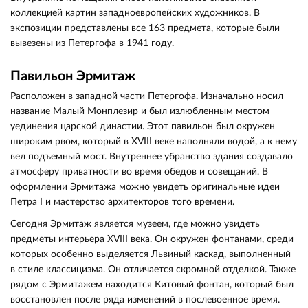
коллекцией картин западноевропейских художников. В
экспозиции представлены все 163 предмета, которые были
вывезены из Петергофа в 1941 году.
Павильон Эрмитаж
Расположен в западной части Петергофа. Изначально носил
название Малый Монплезир и был излюбленным местом
уединения царской династии. Этот павильон был окружен
широким рвом, который в XVIII веке наполняли водой, а к нему
вел подъемный мост. Внутреннее убранство здания создавало
атмосферу приватности во время обедов и совещаний. В
оформлении Эрмитажа можно увидеть оригинальные идеи
Петра I и мастерство архитекторов того времени.
Сегодня Эрмитаж является музеем, где можно увидеть
предметы интерьера XVIII века. Он окружен фонтанами, среди
которых особенно выделяется Львиный каскад, выполненный
в стиле классицизма. Он отличается скромной отделкой. Также
рядом с Эрмитажем находится Китовый фонтан, который был
восстановлен после ряда изменений в послевоенное время.