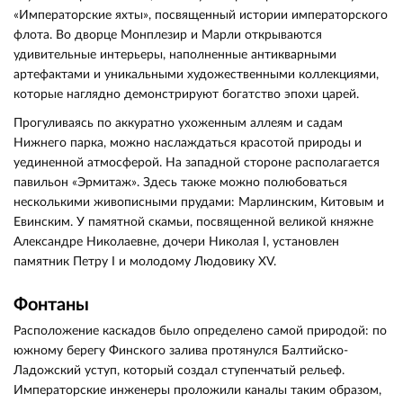
«Императорские яхты», посвященный истории императорского
флота. Во дворце Монплезир и Марли открываются
удивительные интерьеры, наполненные антикварными
артефактами и уникальными художественными коллекциями,
которые наглядно демонстрируют богатство эпохи царей.
Прогуливаясь по аккуратно ухоженным аллеям и садам
Нижнего парка, можно наслаждаться красотой природы и
уединенной атмосферой. На западной стороне располагается
павильон «Эрмитаж». Здесь также можно полюбоваться
несколькими живописными прудами: Марлинским, Китовым и
Евинским. У памятной скамьи, посвященной великой княжне
Александре Николаевне, дочери Николая I, установлен
памятник Петру I и молодому Людовику XV.
Фонтаны
Расположение каскадов было определено самой природой: по
южному берегу Финского залива протянулся Балтийско-
Ладожский уступ, который создал ступенчатый рельеф.
Императорские инженеры проложили каналы таким образом,