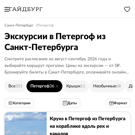
Санкт-Петербург
Петергоф
Экскурсии в Петергоф из
Санкт-Петербурга
Смотрите расписание на август-сентябрь 2026 года и
выбирайте маршрут прогулки. Цены на экскурсии — от 0₽.
Бронируйте билеты в Санкт-Петербурге, оплачивайте онлайн
или гиду.
Все
301
Петергоф
36
Крыши
11
Необычные
68
Дв
Категории
Даты
Формат
Круиз в Петергоф из Петербурга
на кораблике вдоль рек и
каналов