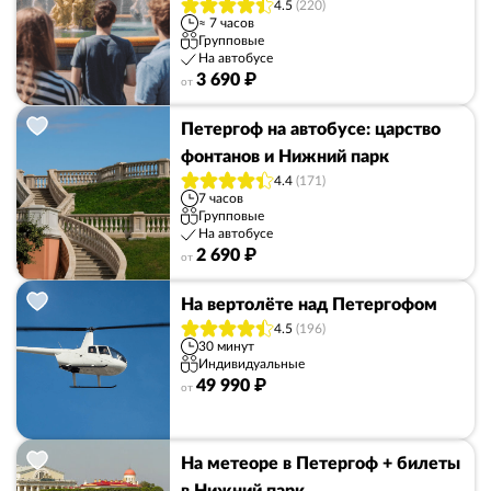
4.5
(220)
≈ 7 часов
Групповые
На автобусе
3 690 ₽
от
Петергоф на автобусе: царство
фонтанов и Нижний парк
4.4
(171)
7 часов
Групповые
На автобусе
2 690 ₽
от
На вертолёте над Петергофом
4.5
(196)
30 минут
Индивидуальные
49 990 ₽
от
На метеоре в Петергоф + билеты