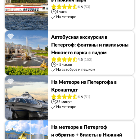
в Нижний парк
4.6
(53)
4 часа
На метеоре
Автобусная экскурсия в
Петергоф: фонтаны и павильоны
Нижнего парка с гидом
4.5
(152)
≈ 5 часов
На автобусе и пешком
На Метеоре из Петергофа в
Кронштадт
4.6
(51)
35 минут
На метеоре
На метеоре в Петергоф
и обратно + билеты в Нижний