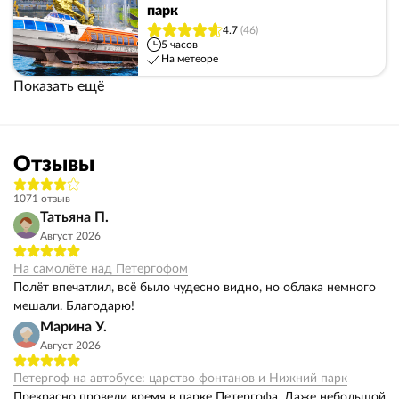
парк
4.7
(46)
5 часов
На метеоре
Показать ещё
Отзывы
1071 отзыв
Татьяна П.
Август 2026
На самолёте над Петергофом
Полёт впечатлил, всё было чудесно видно, но облака немного
мешали. Благодарю!
Марина У.
Август 2026
Петергоф на автобусе: царство фонтанов и Нижний парк
Прекрасно провели время в парке Петергофа. Даже небольшой