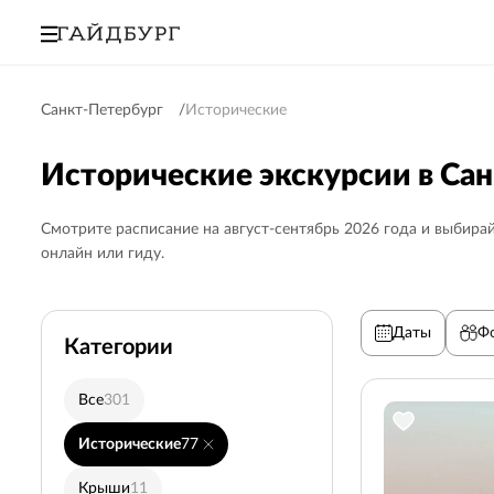
Санкт-Петербург
Исторические
Исторические экскурсии в Са
Смотрите расписание на август-сентябрь 2026 года и выбирай
онлайн или гиду.
Даты
Ф
Категории
Все
301
Пушкин (Царское село
Исторические
77
Выборг
5
Крыши
11
Недорогие
71