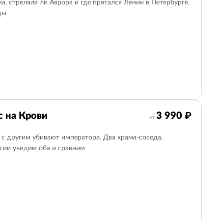
а, стреляла ли Аврора и где прятался Ленин в Петербурге.
ды
с на Крови
3 990 ₽
от
 с другим убивают императора. Два храма-соседа,
рсии увидим оба и сравним