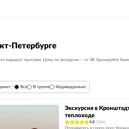
нкт-Петербурге
те маршрут прогулки. Цены на экскурсии — от 0₽. Бронируйте биле
ормат
Все
В группе
Индивидуально
)
9
Гатчина
7
Дворцы, особняки
85
Экскурсия в Кронштадт
теплоходе
Карелия
12
Для детей
23
4.8
(106)
Вечерние
75
Спас на Крови
23
Отправитесь в город-порт Кронш