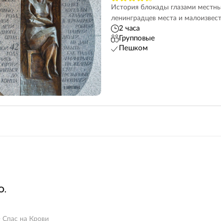
История блокады глазами местны
ленинградцев места и малоизвес
2 часа
Групповые
Пешком
О.
 Спас на Крови