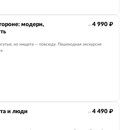
тороне: модерн,
4 990 ₽
от
ть
огатые, но нищета — повсюду. Пешеходная экскурсия
те
та и люди
4 490 ₽
от