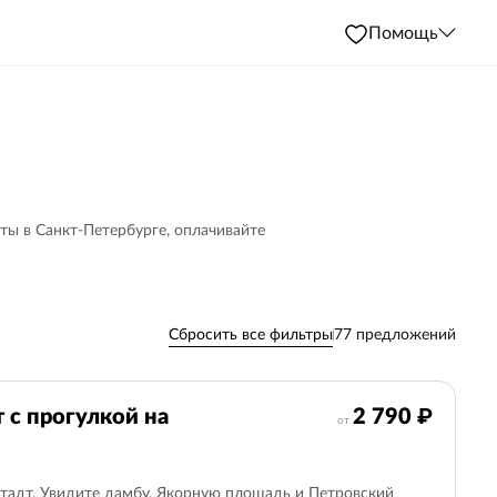
Помощь
ты в Санкт-Петербурге, оплачивайте
Сбросить все фильтры
77 предложений
Эрмитаж
8
Cо скидкой
10
 с прогулкой на
2 790 ₽
от
Обзорные
143
На машине
36
Школьникам
76
Метеоры в Петергоф
1
тадт. Увидите дамбу, Якорную площадь и Петровский