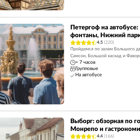
Петергоф на автобусе:
фонтаны, Нижний парк
4.5
(220)
Пройдемся по залам Большого дв
Самсон, Большой каскад и Фавор
≈ 7 часов
Групповые
На автобусе
Выборг: обзорная по го
Монрепо и гастрономи
4.4
(166)