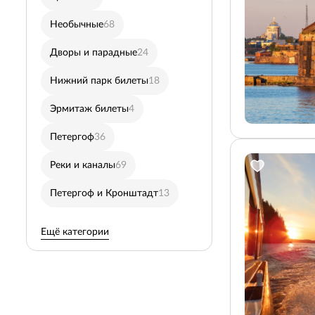
Необычные
68
Юсуповский дворец
8
Дворы и парадные
24
Автобусные в Пушкин
Нижний парк билеты
18
Кронштадт
29
Эрмитаж билеты
4
Петропавловская креп
Петергоф
36
Ночные
30
Реки и каналы
69
Дневные
131
Петергоф и Кронштадт
13
Пешеходные
77
Ещё категории