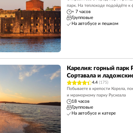
парк. На теплоходе подойдёте к
Исаакиевский собор
42
Разводные мосты
29
≈ 7 часов
Групповые
3
Казанский собор
21
Автобусные
102
На автобусе и пешком
Павловск
5
Фаберже билеты
2
ость
79
Мистические
21
Метеоры в Кронштадт
Васильевский остров
50
Ораниенбаум
7
Карелия: горный парк 
Адмиралтейство
54
Пригороды
30
Сортавала и ладожски
Авторские
98
Рускеальский экспресс
4.4
(175)
Побываете в крепости Корела, пок
и мраморному парку Рускеала
18 часов
Групповые
На автобусе и катере