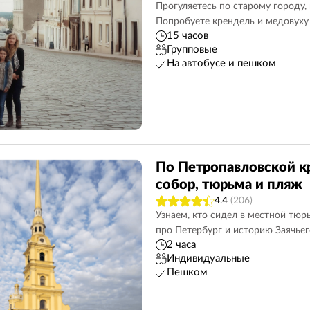
Прогуляетесь по старому городу,
Попробуете крендель и медовуху
15 часов
Групповые
На автобусе и пешком
По Петропавловской кр
собор, тюрьма и пляж
4.4
(206)
Узнаем, кто сидел в местной тюр
про Петербург и историю Заячьег
2 часа
Индивидуальные
Пешком