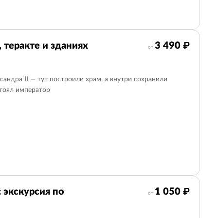
, теракте и зданиях
3 490 ₽
от
сандра ⅠⅠ — тут построили храм, а внутри сохранили
стоял император
 экскурсия по
1 050 ₽
от