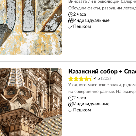
Виновата ли в революции балерин
Обсудим факты, разрушим леген
2 часа
Индивидуальные
Пешком
Казанский собор + Спа
4.5
(202)
У одного масонские знаки, рядом
но совершенно разные. На экску
2 часа
Индивидуальные
Пешком