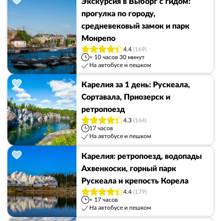
Экскурсия в Выборг с гидом:
прогулка по городу,
средневековый замок и парк
Монрепо
4.4
(169)
≈ 10 часов 30 минут
На автобусе и пешком
Карелия за 1 день: Рускеала,
Сортавала, Приозерск и
ретропоезд
4.3
(164)
17 часов
На автобусе и пешком
Карелия: ретропоезд, водопады
Ахвенкоски, горный парк
Рускеала и крепость Корела
4.4
(179)
≈ 17 часов
На автобусе и пешком