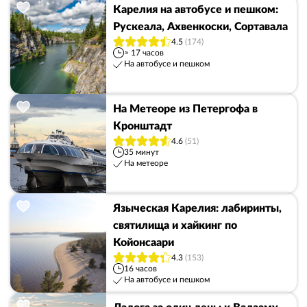
Карелия на автобусе и пешком:
Рускеала, Ахвенкоски, Сортавала
4.5
(174)
≈ 17 часов
На автобусе и пешком
На Метеоре из Петергофа в
Кронштадт
4.6
(51)
35 минут
На метеоре
Языческая Карелия: лабиринты,
святилища и хайкинг по
Койонсаари
4.3
(153)
16 часов
На автобусе и пешком