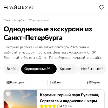
Санкт-Петербург
Однодневные
Однодневные экскурсии из
Санкт-Петербурга
Смотрите расписание на август-сентябрь 2026 года и
выбирайте маршрут прогулки. Цены на экскурсии — от 0₽.
Бронируйте билеты в Санкт-Петербурге, оплачивайте онлайн
или гиду.
Все
301
Однодневные
29
Крыши
11
Необычные
68
Категории
Даты
Формат
Карелия: горный парк Рускеала,
Сортавала и ладожские шхеры
4.4
(175)