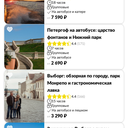
18 часов
Групповые
На автобусе и катере
7 590 ₽
от
Петергоф на автобусе: царство
фонтанов и Нижний парк
4.4
(171)
7 часов
Групповые
На автобусе
2 690 ₽
от
Выборг: обзорная по городу, парк
Монрепо и гастрономическая
лавка
4.4
(166)
15 часов
Групповые
На автобусе и пешком
3 290 ₽
от