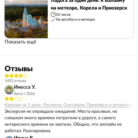
Ладога за один день: к Валааму
на метеоре, Корела и Приозерск
16 часов
На автобусе и метеоре
Показать ещё
Отзывы
1402 отзыва
Инесса У.
Август 2026
Карелия за 1 день: Рускеала, Сортавала, Приозерск и ретропоезд
Экскурсия не оправдала ожиданий. Места красивые, но
слишком много времени потратили в дороге, а самого
интересного времени не хватило. Обидно, что зиплайн не
работал. Разочарована.