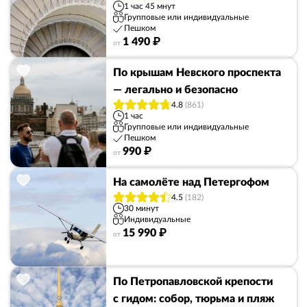
1 час 45 мнут
Групповые или индивидуальные
Пешком
1 490 ₽
от
По крышам Невского проспекта
— легально и безопасно
4.8
(861)
1 час
Групповые или индивидуальные
Пешком
990 ₽
от
На самолёте над Петергофом
4.5
(182)
30 минут
Индивидуальные
15 990 ₽
от
По Петропавловской крепости
с гидом: собор, тюрьма и пляж