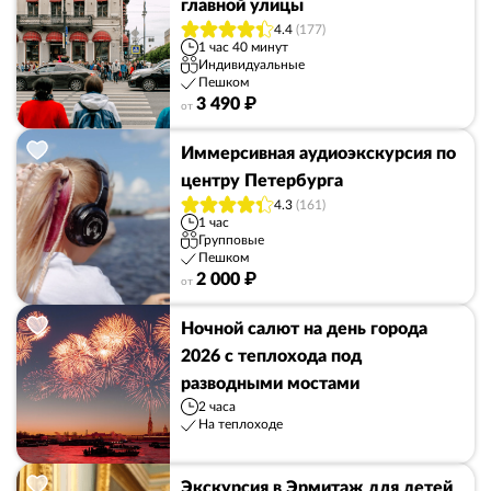
главной улицы
4.4
(177)
1 час 40 минут
Индивидуальные
Пешком
3 490 ₽
от
Иммерсивная аудиоэкскурсия по
центру Петербурга
4.3
(161)
1 час
Групповые
Пешком
2 000 ₽
от
Ночной салют на день города
2026 с теплохода под
разводными мостами
2 часа
На теплоходе
Экскурсия в Эрмитаж для детей