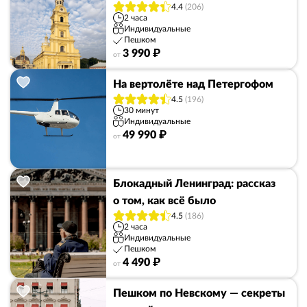
4.4
(206)
2 часа
Индивидуальные
Пешком
3 990 ₽
от
На вертолёте над Петергофом
4.5
(196)
30 минут
Индивидуальные
49 990 ₽
от
Блокадный Ленинград: рассказ
о том, как всё было
4.5
(186)
2 часа
Индивидуальные
Пешком
4 490 ₽
от
Пешком по Невскому — секреты