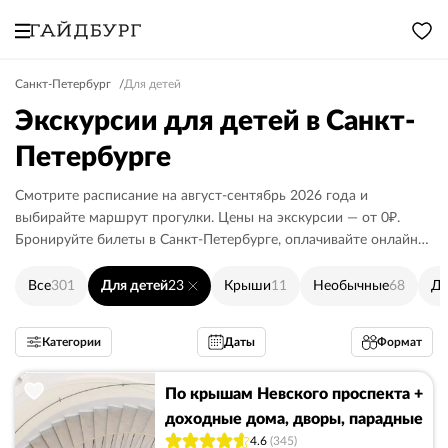
Санкт-Петербург
Для детей
Экскурсии для детей в Санкт-
Петербурге
Смотрите расписание на август-сентябрь 2026 года и
выбирайте маршрут прогулки. Цены на экскурсии — от 0₽.
Бронируйте билеты в Санкт-Петербурге, оплачивайте онлайн
или гиду.
Все
301
Для детей
23
Крыши
11
Необычные
68
Дв
Категории
Даты
Формат
По крышам Невского проспекта +
доходные дома, дворы, парадные
4.6
(345)