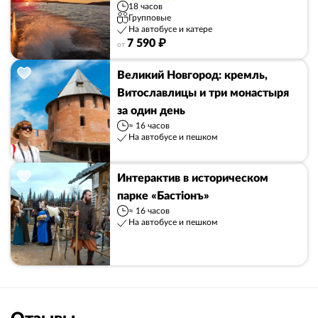
18 часов
Групповые
На автобусе и катере
7 590 ₽
от
Великий Новгород: кремль,
Витославлицы и три монастыря
за один день
≈ 16 часов
На автобусе и пешком
Интерактив в историческом
парке «Бастiонъ»
≈ 16 часов
На автобусе и пешком