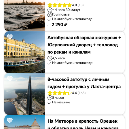
4.8
(13)
≈ 4 часа 30 минут
Групповые
На автобусе и теплоходе
2 290 ₽
от
Автобусная обзорная экскурсия +
Юсуповский дворец + теплоход
по рекам и каналам
4,5 часа
На автобусе и теплоходе
8-часовой автотур с личным
гидом + прогулка у Лахта-центра
4.4
(165)
8 часов
На машине
На Метеоре в крепость Орешек
и обратно вдоль Невы и каналов