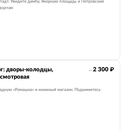
тадт. Увидите дамбу, Якорную площадь и Петровский
 фортам
г: дворы-колодцы,
2 300 ₽
от
 смотровая
радную «Ромашка» и книжный магазин. Поднимитесь