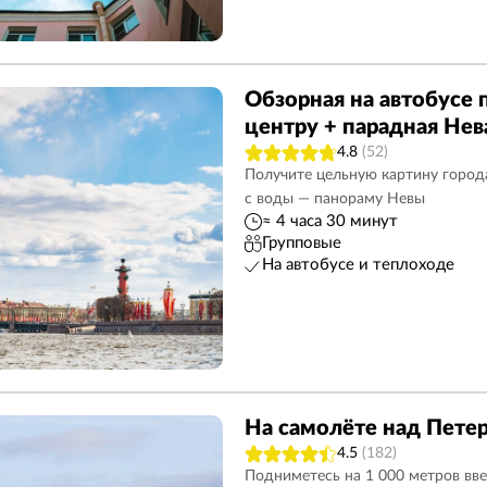
Обзорная на автобусе 
центру + парадная Нев
4.8
(52)
Получите цельную картину города
с воды — панораму Невы
≈ 4 часа 30 минут
Групповые
На автобусе и теплоходе
На самолёте над Пете
4.5
(182)
Подниметесь на 1 000 метров вв