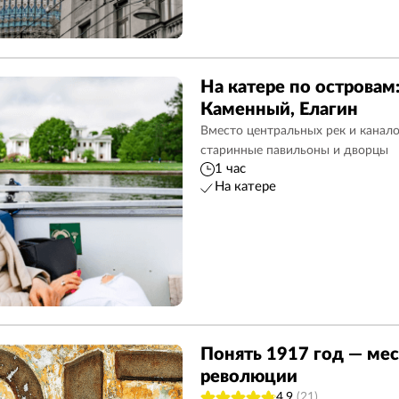
На катере по островам
Каменный, Елагин
Вместо центральных рек и канало
старинные павильоны и дворцы
1 час
На катере
Понять 1917 год — мес
революции
4.9
(21)