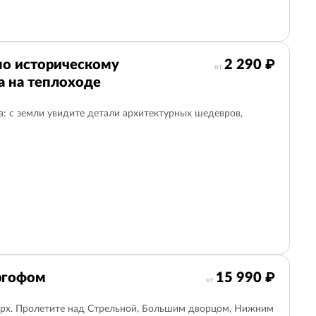
по историческому
2 290 ₽
от
а на теплоходе
: с земли увидите детали архитектурных шедевров,
ргофом
15 990 ₽
от
ерх. Пролетите над Стрельной, Большим дворцом, Нижним