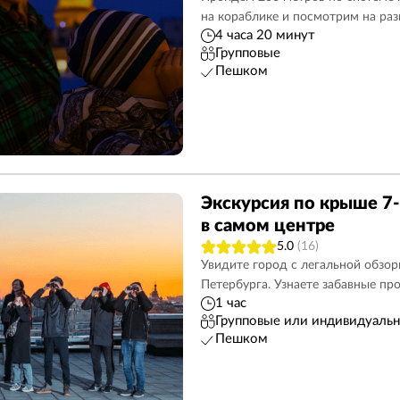
на кораблике и посмотрим на раз
Исаакиевский собор
42
Разводные мосты
29
4 часа 20 минут
Групповые
3
Казанский собор
21
Автобусные
102
Пешком
Павловск
5
Фаберже билеты
2
ость
79
Мистические
21
Метеоры в Кронштадт
Васильевский остров
50
Ораниенбаум
7
Экскурсия по крыше 7
Адмиралтейство
54
Пригороды
30
в самом центре
Авторские
98
Рускеальский экспресс
5.0
(16)
Увидите город с легальной обзо
Петербурга. Узнаете забавные пр
1 час
Групповые или индивидуаль
Пешком