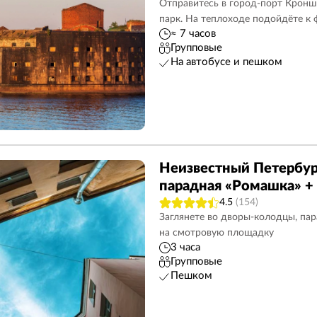
Отправитесь в город-порт Кронш
парк. На теплоходе подойдёте к
≈ 7 часов
Групповые
На автобусе и пешком
Неизвестный Петербур
парадная «Ромашка» +
4.5
(154)
Заглянете во дворы-колодцы, па
на смотровую площадку
3 часа
Групповые
Пешком