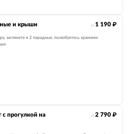
дные и крыши
1 190 ₽
от
ру, заглянете в 2 парадные, полюбуетесь храмами
ыши
 с прогулкой на
2 790 ₽
от