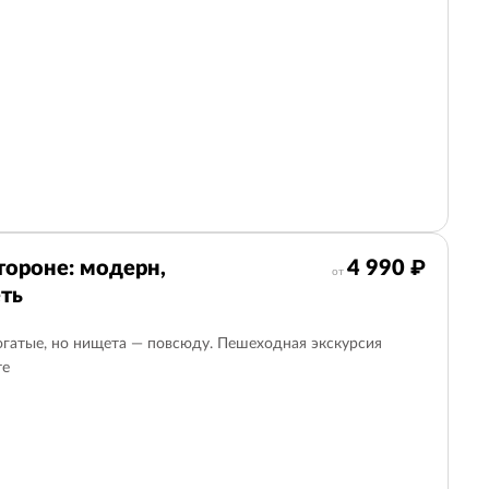
тороне: модерн,
4 990 ₽
от
ть
огатые, но нищета — повсюду. Пешеходная экскурсия
те