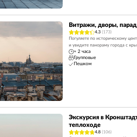
Витражи, дворы, пара
4.3
(173)
Погуляете по историческому цент
и увидите панораму города с кр
≈ 2 часа
Групповые
Пешком
Экскурсия в Кронштадт
теплоходе
4.8
(106)