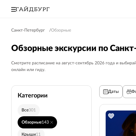
Санкт-Петербург
Обзорные
Обзорные экскурсии по Санкт
Смотрите расписание на август-сентябрь 2026 года и выбирай
онлайн или гиду.
Даты
Ф
Категории
Все
301
Пушкин (Царское село
Обзорные
143
Выборг
5
Крыши
11
Недорогие
71