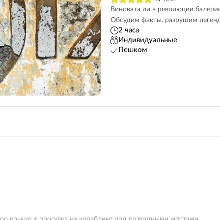
Виновата ли в революции балерин
Обсудим факты, разрушим леген
2 часа
Индивидуальные
Пешком
 по крыше + прогулка на кораблике под разводными мостами