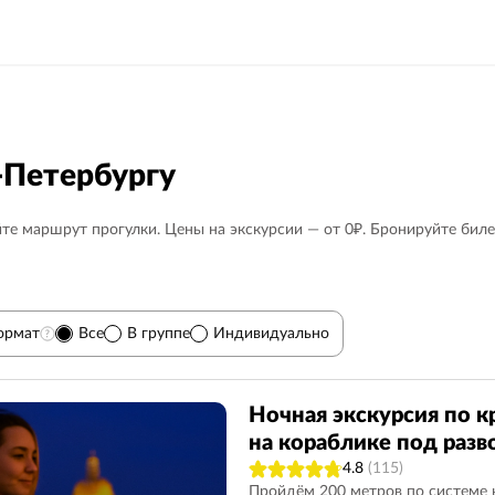
-Петербургу
те маршрут прогулки. Цены на экскурсии — от 0₽. Бронируйте биле
ормат
Все
В группе
Индивидуально
)
9
Гатчина
7
Дворцы, особняки
85
Ночная экскурсия по к
на кораблике под раз
Карелия
12
Для детей
23
4.8
(115)
Вечерние
75
Спас на Крови
23
Пройдём 200 метров по системе 