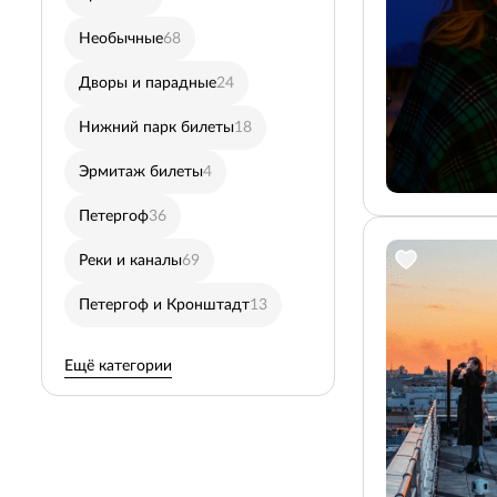
Необычные
68
Юсуповский дворец
8
Дворы и парадные
24
Автобусные в Пушкин
Нижний парк билеты
18
Кронштадт
29
Эрмитаж билеты
4
Петропавловская креп
Петергоф
36
Ночные
30
Реки и каналы
69
Дневные
131
Петергоф и Кронштадт
13
Пешеходные
77
Ещё категории