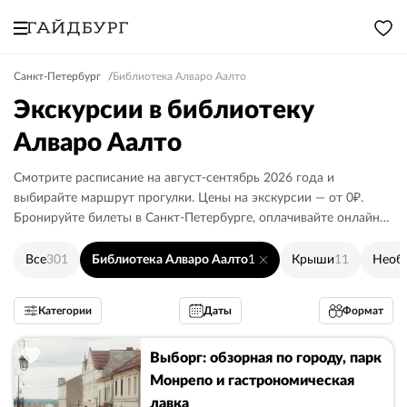
Санкт-Петербург
Библиотека Алваро Аалто
Экскурсии в библиотеку
Алваро Аалто
Смотрите расписание на август-сентябрь 2026 года и
выбирайте маршрут прогулки. Цены на экскурсии — от 0₽.
Бронируйте билеты в Санкт-Петербурге, оплачивайте онлайн
или гиду.
Все
301
Библиотека Алваро Аалто
1
Крыши
11
Необ
Категории
Даты
Формат
Выборг: обзорная по городу, парк
Монрепо и гастрономическая
лавка