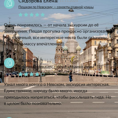
Сидорова Елена
11.11.2025
Пешком по Невскому — секреты главной улицы
Очень понравилось — от начала экскурсии до её
завершения. Пешая прогулка прекрасно организована,
гид отличный, все интересные места были охвачены.
Получили массу впечатлений!))
Тарас Г.
11.11.2025
Пешком по Невскому — секреты главной улицы
Узнал много нового о Невском, экскурсия интересная.
Единственное, народу было много, иногда
приходилось напрягаться, чтобы расслышать гида. Но
в целом было познавательно.