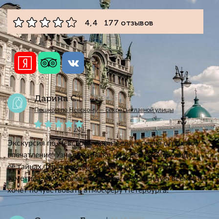
4,4 177 отзывов
Дарина С.
11.11.2025
Пешком по Невскому — секреты главной улицы
Экскурсия по Невскому произвела на меня огромное
впечатление! Узнала столько интересного об улице и
её тайнах. Прогулка была очень живой, и я не
заметила, как пролетело время. Рекомендую всем, кто
хочет почувствовать атмосферу Петербурга!