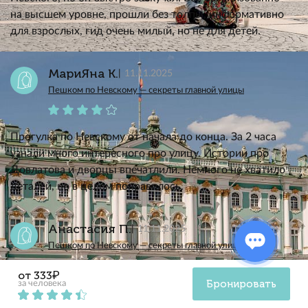
на высшем уровне, прошли без толпы, информативно
для взрослых, гид очень милый, но не для детей.
МариЯна К.
11.11.2025
Пешком по Невскому — секреты главной улицы
Прогулка по Невскому от начала до конца. За 2 часа
узнали много интересного про улицу. Истории про
Довлатова и дворцы впечатлили. Немного не хватило
деталей, но в целом понравилось.
Анастасия П.
11.11.2025
Пешком по Невскому — секреты главной улицы
от 333₽
Бронировать
за человека
Экскурсия потрясающая, эмоций море! Всё на высшем