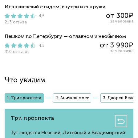
Исаакиевский с гидом: внутри и снаружи
от 300₽
4,5
за человека
213 отзыва
Пешком по Петербургу — о главном и необычном
от 3 990₽
4,5
за человека
210 отзывов
Что увидим
1. Три проспекта
2. Аничков мост
3. Дворец Белос
Три проспекта
Тут сходятся Невский, Литейный и Владимирский