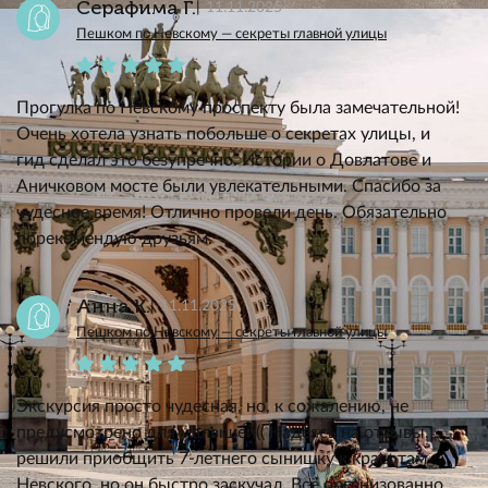
Серафима Г.
11.11.2025
Пешком по Невскому — секреты главной улицы
Прогулка по Невскому проспекту была замечательной!
Очень хотела узнать побольше о секретах улицы, и
гид сделал это безупречно. Истории о Довлатове и
Аничковом мосте были увлекательными. Спасибо за
чудесное время! Отлично провели день. Обязательно
порекомендую друзьям.
Анна К.
11.11.2025
Пешком по Невскому — секреты главной улицы
Экскурсия просто чудесная, но, к сожалению, не
предусмотрено для малышей(( Надеясь на отзывы,
решили приобщить 7-летнего сынишку к красотам
Невского, но он быстро заскучал. Всё организованно