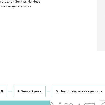
 причалит в центре города у Эрмитажа. На борту панора
удиогид и кафе
рия, организатор мероприятия
ью 70 км/ч. Пройдём маршрут за 40 минут.
ирующие крылья, из-за них плавность хода
ую закуску. Капучино — 100₽, хот-дог — 250₽.