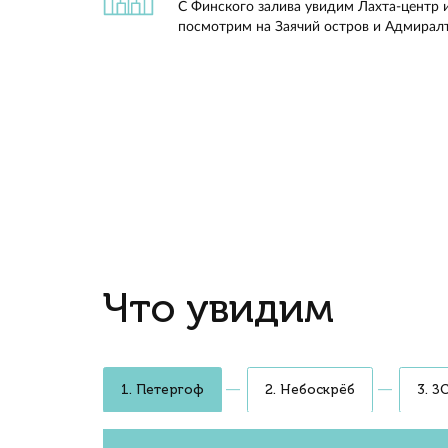
Метеор
окна, а
Викто
Быстрее автомобиля
Двигаемся со средней скорост
Под днищем Метеора стабилиз
лучше, чем у автобуса
Кафе и аудиогид
В кафе продаём напитки и лёгк