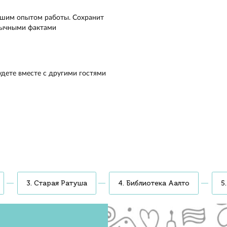
ранились шведские, русские и финские следы. Увидим
ские дома ⅩⅦ века и Выборгский замок — единственную
вековую крепость России. Погуляем по парку Монрепо
тными скалами и видами на залив. Узнаем, где находится
 жилой дом и попробуем выборгский крендель, приготов
ретному рецепту монахов-францисканцев
антин, организатор мероприятия
к
дами в 1293 году. Пройдём по его
од держал оборону
льтур