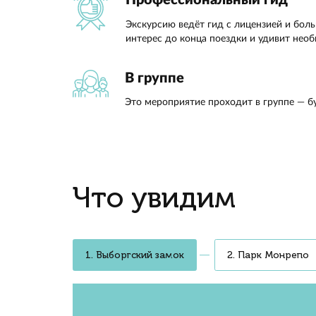
где сох
купече
средне
с грани
старый
по сек
Конст
Средневековый замо
Выборгский замок основан шве
территории и узнаем, как гор
Соединение трёх ку