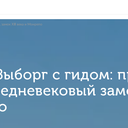
нтру города, замок ⅩⅢ века и Монрепо
в Выборг с ги
, средневековы
репо