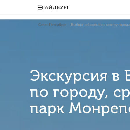
Санкт-Петербург
Выборг: обзорная по це
Экскурсия 
по городу
парк Мон