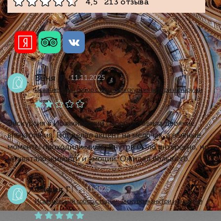
4,5 213 отзыва
Веня Т.
11.11.2025
Исаакиевский собор с гидом: экскурсия внутри и снаружи
Экскурсия в Исаакиевский собор оставила двоякие
впечатления. Гид делал акцент на мелочах, а важные
моменты проходили мимо. Внутри было интересно, но
не хватало живости и эмоций. Ожидал большего.
Сафия Г.
11.11.2025
Исаакиевский собор с гидом: экскурсия внутри и снаружи