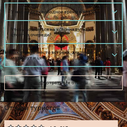
У нас будет свободное время в храме?
Чтобы подняться на колоннаду, надо
стоять в очереди?
Как узнать место встречи, длительность,
маршрут и цену?
Смотреть все ответы
Отзывы туристов