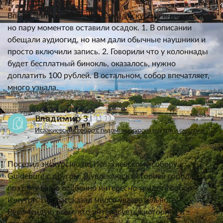
Впечатления смешанные. Сама экскурсия интересная,
но пару моментов оставили осадок. 1. В описании
обещали аудиогид, но нам дали обычные наушники и
просто включили запись. 2. Говорили что у колоннады
будет бесплатный бинокль, оказалось, нужно
доплатить 100 рублей. В остальном, собор впечатляет,
много узнала.
Владимир З.
11.11.2025
Исаакиевский собор с гидом: экскурсия внутри и снаружи
Посетил экскурсию по Исаакиевскому собору с
Guideburg с другом. Я увлекаюсь историей города,
поэтому было особенно интересно увидеть собор
изнутри. Гид рассказал много увлекательного!
Рекомендую всем, кто интересуется историей и