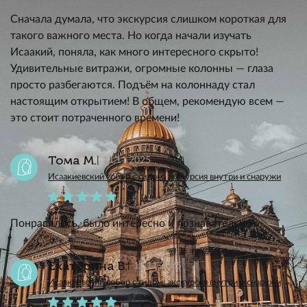
Сначала думала, что экскурсия слишком короткая для
такого важного места. Но когда начали изучать
Исаакий, поняла, как много интересного скрыто!
Удивительные витражи, огромные колонны — глаза
просто разбегаются. Подъём на колоннаду стал
настоящим открытием! В общем, рекомендую всем —
это стоит потраченного времени!
Тома М.
11.11.2025
Исаакиевский собор с гидом: экскурсия внутри и снаружи
Понравилось, было интересно и познавательно!
Екатерина В.
11.11.2025
Исаакиевский собор с гидом: экскурсия внутри и снаружи