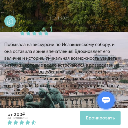
архитектурой! ??️?
Марина П.
11.11.2025
Исаакиевский собор с гидом: экскурсия внутри и снаружи
Побывала на экскурсии по Исаакиевскому собору, и
она оставила яркие впечатления! Вдохновляет его
величие и история. Уникальная возможность увидеть
витражи, которые редко встречаются в православных
храмах. Колоннада обещала виды, которые стоит
увидеть! Связь с "Титаником" оказалась неожиданной
и интересной. Очень рада, что пошла, получила массу
новой информации и удовольствия. Такая
познавательная прогулка вызывает трепет и
восхищение, спасибо!
от 300₽
Бронировать
за человека
Таисия П.
11.11.2025