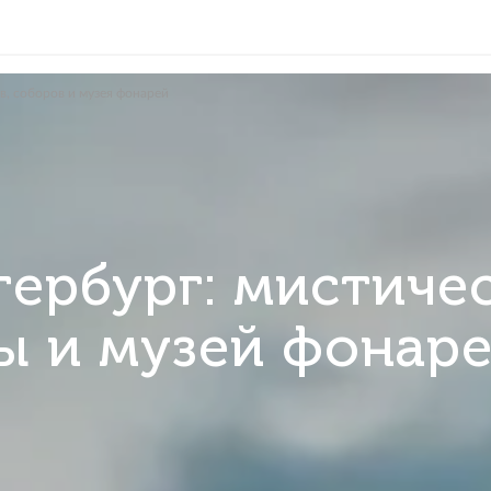
стика замков, соборов и музея фонарей
Петербург: ми
боры и музей ф