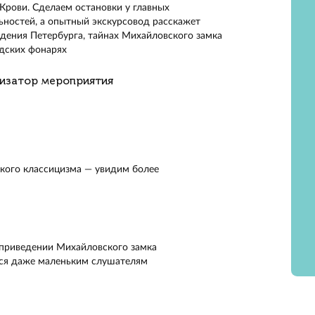
ом автобусе проедем по набережным Невы и Фонтанки.