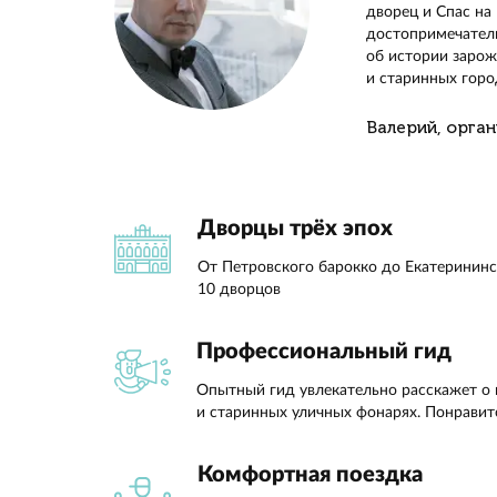
В уютн