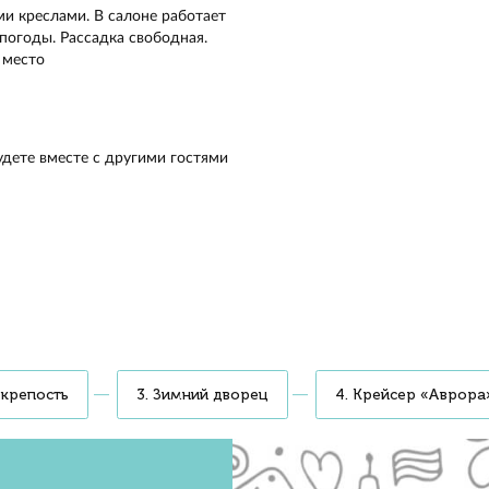
трим Исаакиевский собор, Петропавловскую крепость, З
и Спас на Крови. Сделаем остановки у главных
римечательностей, а опытный экскурсовод расскажет
ории зарождения Петербурга, тайнах Михайловского замк
инных городских фонарях
ий, организатор мероприятия
катерининского классицизма — увидим более
гид
сскажет о приведении Михайловского замка