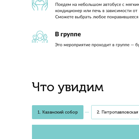
Рассмо
дворец 
достоп
об ист
и стар
Валер
Дворцы трёх эпох
От Петровского барокко до Е
10 дворцов
Профессиональный 
Опытный гид увлекательно ра