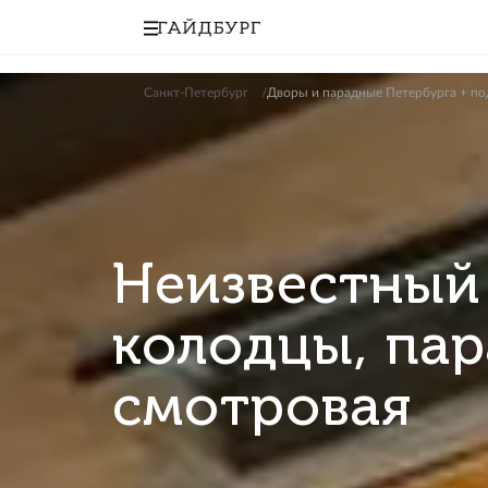
Санкт-Петербург
Дворы и парадные Пете
Неизвестн
колодцы, 
смотровая