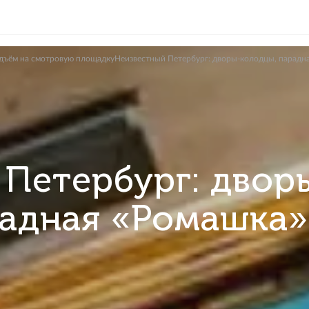
рбурга + подъём на смотровую площадкуНеизвестный Петербург: 
ый Петербург:
парадная «Ром