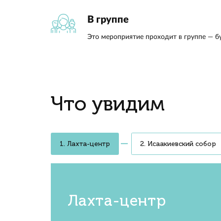
площадк
Исааки
расскаж
парадн
из ста
Узнаете
Надеж
Небанальный Питер
Зайдёте во дворы. Посмотрит
петербургских парадных. Узна
они появились и кто в них жил
Смотровая площадк