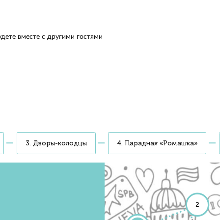
у и посмотрите на город с высоты. Увидите Невский про
евский собор и самый северный небоскрёб мира Лахта-це
ет, какие рекорды побила эта высотка Осмотрите закры
ые и таинственные дворы-колодцы. Заглянете в один
рейших книжных города «Подписные издания». Купите су
, почему парадная «Ромашка» так называется
да, организатор мероприятия
е на причудливую лепнину и кованые лестницы
ете, какие дома называли доходными, когда
а