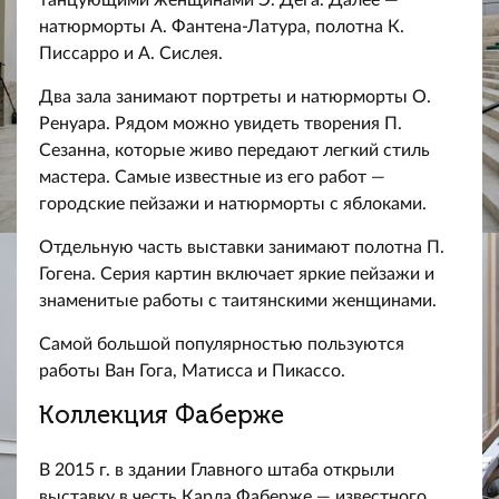
танцующими женщинами Э. Дега. Далее —
натюрморты А. Фантена-Латура, полотна К.
Писсарро и А. Сислея.
Два зала занимают портреты и натюрморты О.
Ренуара. Рядом можно увидеть творения П.
Сезанна, которые живо передают легкий стиль
мастера. Самые известные из его работ —
городские пейзажи и натюрморты с яблоками.
Отдельную часть выставки занимают полотна П.
Гогена. Серия картин включает яркие пейзажи и
знаменитые работы с таитянскими женщинами.
Самой большой популярностью пользуются
работы Ван Гога, Матисса и Пикассо.
Коллекция Фаберже
В 2015 г. в здании Главного штаба открыли
выставку в честь Карла Фаберже — известного