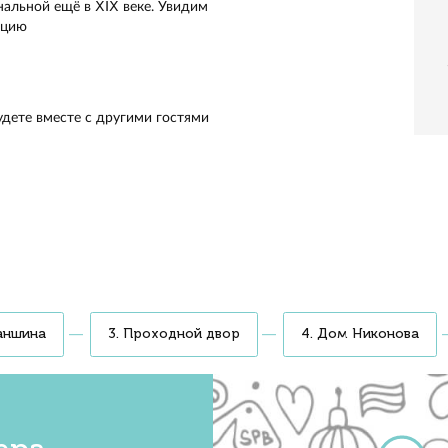
зайдём в дореволюционные дворы и парадные. Затем пос
щую коммуналку. Посмотрим на интерьеры старого фонд
м, как тут живут люди сейчас
ург, организатор мероприятия
их достопримечательностей. Вместо Эрмитажа
жилым улицам и дворам
ные
 зачем их строили и кто тут жил. Найдём
 Зайдём внутрь парадных и узнаем, почему