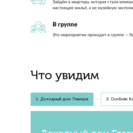
дома, 
настоя
и узнае
Гайдб
Другой Петербург
Увидим город без классическ
и Исаакиевского пройдём по 
Дома, дворы, парад
Поговорим о доходных домах —
интересное в обычных дворах.