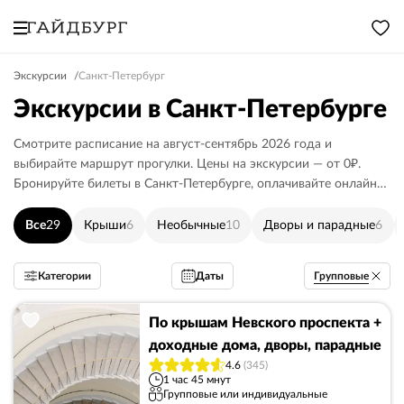
Экскурсии
Санкт-Петербург
Экскурсии в Санкт-Петербурге
Смотрите расписание на август-сентябрь 2026 года и
выбирайте маршрут прогулки. Цены на экскурсии — от 0₽.
Бронируйте билеты в Санкт-Петербурге, оплачивайте онлайн
или гиду.
Все
29
Крыши
6
Необычные
10
Дворы и парадные
6
Групповые
Категории
Даты
По крышам Невского проспекта +
доходные дома, дворы, парадные
4.6
(345)
1 час 45 мнут
Групповые или индивидуальные