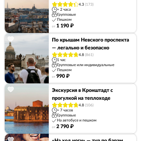
4.3
(173)
≈ 2 часа
Групповые
Пешком
1 190 ₽
от
По крышам Невского проспекта
— легально и безопасно
4.8
(861)
1 час
Групповые или индивидуальные
Пешком
990 ₽
от
Экскурсия в Кронштадт с
прогулкой на теплоходе
4.8
(106)
≈ 7 часов
Групповые
На автобусе и пешком
2 790 ₽
от
«На ход ноги» — тур по барам