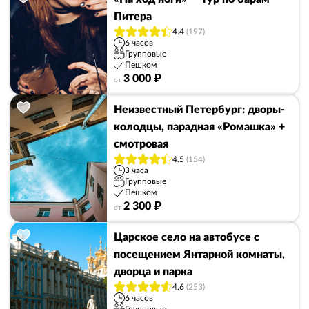
Питера
4.4
(197)
6 часов
Групповые
Пешком
3 000 ₽
от
Неизвестный Петербург: дворы-
колодцы, парадная «Ромашка» +
смотровая
4.5
(154)
3 часа
Групповые
Пешком
2 300 ₽
от
Царское село на автобусе с
посещением Янтарной комнаты,
дворца и парка
4.6
(253)
6 часов