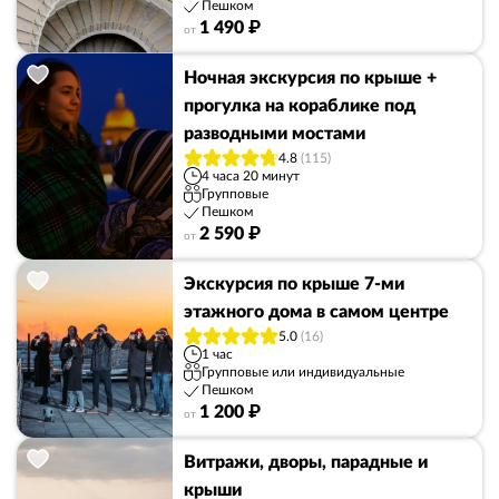
Пешком
1 490 ₽
от
Ночная экскурсия по крыше +
прогулка на кораблике под
разводными мостами
4.8
(115)
4 часа 20 минут
Групповые
Пешком
2 590 ₽
от
Экскурсия по крыше 7-ми
этажного дома в самом центре
5.0
(16)
1 час
Групповые или индивидуальные
Пешком
1 200 ₽
от
Витражи, дворы, парадные и
крыши