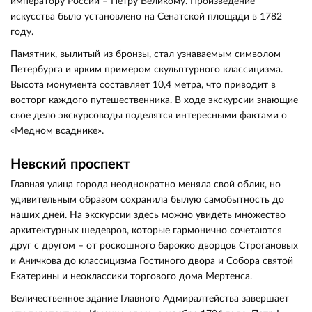
императору России – Петру Великому. Произведение
искусства было установлено на Сенатской площади в 1782
году.
Памятник, вылитый из бронзы, стал узнаваемым символом
Петербурга и ярким примером скульптурного классицизма.
Высота монумента составляет 10,4 метра, что приводит в
восторг каждого путешественника. В ходе экскурсии знающие
свое дело экскурсоводы поделятся интересными фактами о
«Медном всаднике».
Невский проспект
Главная улица города неоднократно меняла свой облик, но
удивительным образом сохранила былую самобытность до
наших дней. На экскурсии здесь можно увидеть множество
архитектурных шедевров, которые гармонично сочетаются
друг с другом – от роскошного барокко дворцов Строгановых
и Аничкова до классицизма Гостиного двора и Собора святой
Екатерины и неоклассики торгового дома Мертенса.
Величественное здание Главного Адмиралтейства завершает