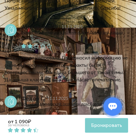
Потрясающая экскурсия, продумано до мелочей.
Узнал много нового о городе, впечатлило. Спасибо!
Анжелочка Ф.
11.11.2025
Вокруг Владимирской: особняки, дом Довлатова, крыша
«Этажей»
Экскурсия разочаровала. Гид доносил информацию не
очень интересно, а некоторые факты были
поверхностными. Ожидала большего от такой темы.
Да, крыша классная, но это не спасает впечатление.
Фёдор Г.
11.11.2025
Вокруг Владимирской: особняки, дом Довлатова, крыша
«Этажей»
от 1 090₽
Бронировать
за человека
Благодарю экскурсовода за увлекательную прогулку