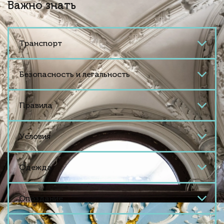
Важно знать
Транспорт
Безопасность и легальность
Правила
Условия
Одежда
Опоздание