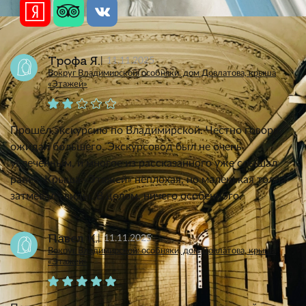
Трофа Я.
11.11.2025
Вокруг Владимирской: особняки, дом Довлатова, крыша
«Этажей»
Прошёл экскурсию по Владимирской. Честно говоря,
ожидал большего. Экскурсовод был не очень
увлечённым, и многое из рассказанного уже слышал
ранее. Крыша «Этажей» неплохая, но маленькая толпа
затмевала виды. В целом, ничего особенного.
Павел К.
11.11.2025
Вокруг Владимирской: особняки, дом Довлатова, крыша
«Этажей»