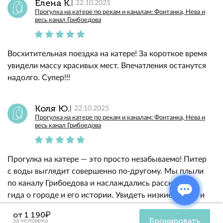
Елена К.
22.10.2025
Прогулка на катере по рекам и каналам: Фонтанка, Нева и
весь канал Грибоедова
Восхитительная поездка на катере! За короткое время
увидели массу красивых мест. Впечатления останутся
надолго. Супер!!!
Коля Ю.
22.10.2025
Прогулка на катере по рекам и каналам: Фонтанка, Нева и
весь канал Грибоедова
Прогулка на катере — это просто незабываемо! Питер
с воды выглядит совершенно по-другому. Мы плыли
по каналу Грибоедова и наслаждались рассказами
гида о городе и его истории. Увидеть низкие мосты и
Казанский собор с воды — это действительно
от 1 190₽
впечатляет. Рекомендую всем, кто хочет открыть
Бронировать
за человека