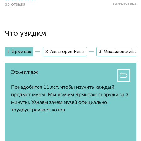
за человека
83 отзыва
Что увидим
1. Эрмитаж
2. Акватория Невы
3. Михайловский за
Эрмитаж
Понадобится 11 лет, чтобы изучить каждый
предмет музея. Мы изучим Эрмитаж снаружи за 3
минуты. Узнаем зачем музей официально
трудоустраивает котов