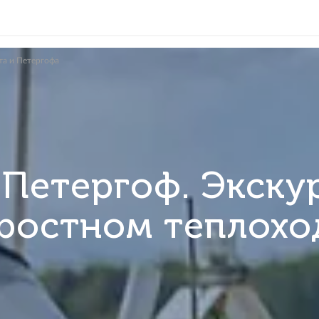
до Кронштадта и Петергофа
 + Петергоф. Э
скоростном те