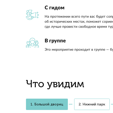
количес
посетит
Гид про
оборон
развле
В Пете
гроты 
резиде
Мария
Кронштадт и Петерг
Прогуляетесь по двум локация