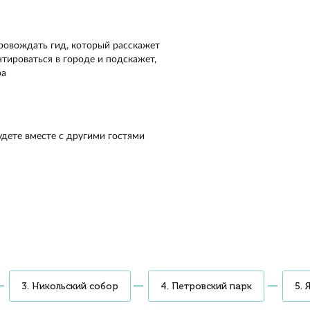
тво времени на дорогу. Прокатитесь на скоростном тепл
е город-порт и царство фонтанов
ведёт вас по центральной части острова Котлин, покажет
ительные стены, современные гавани, Морской собор и п
чений
ргофе осмотрите Нижний парк, вместе с экскурсоводом п
Большого каскада и увидите загородную императорскую
нцию
, организатор мероприятия
оф
м за одну поездку