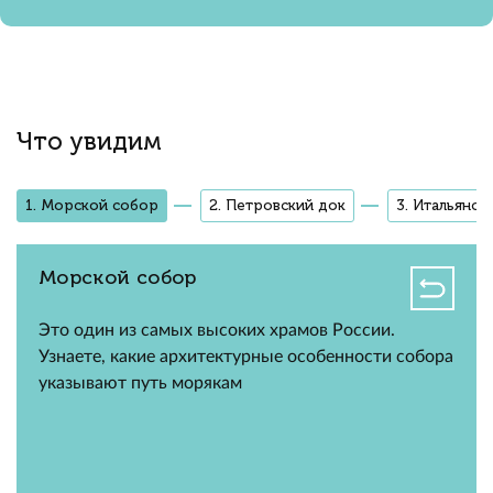
Что увидим
1. Морской собор
2. Петровский док
3. Итальянск
Морской собор
Это один из самых высоких храмов России.
Узнаете, какие архитектурные особенности собора
указывают путь морякам