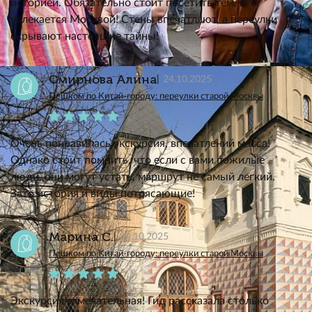
историей. Обязательно стоит посетить тем, кто
увлекается Москвой! Стены впечатляют, а переулки
скрывают настоящие тайны!
Смирнова Алина
24.10.2025
Пешком по Китай-городу: переулки старой Москвы
Очень понравилась экскурсия, впечатлений масса!
Однако стоит помнить, что если с вами пожилые
люди, они могут устать, маршрут не самый легкий.
Зато история и виды потрясающие!
Марина С.
24.10.2025
Пешком по Китай-городу: переулки старой Москвы
Экскурсия замечательная! Гид рассказала столько