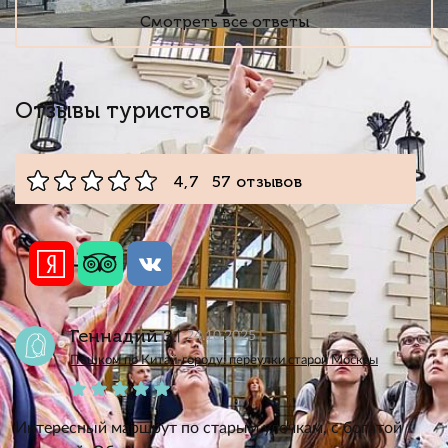
Смотреть все ответы
Отзывы туристов
4,7 57 отзывов
Геннадий З.
24.10.2025
Пешком по Китай-городу: переулки старой Москвы
Интересный маршрут по старым улочкам, с богатой