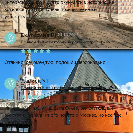
интересного, что я будто окунулась в историю, не
хотелось уходить. Очень познавательно и
увлекательно!
Екатерина Р.
24.10.2025
Пешком по Китай-городу: переулки старой Москвы
Отлично, рекомендую, подошли персонально
Лариса К.
24.10.2025
Пешком по Китай-городу: переулки старой Москвы
Интересная прогулка. Вела Ольга, замечательная
экскурсия, узнали много нового о Москве, но кое-где
многолюдно.