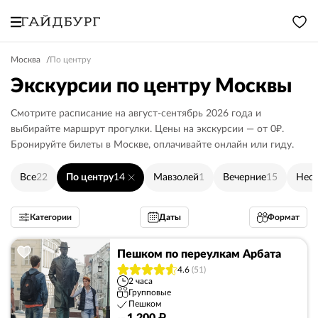
Москва
По центру
Экскурсии по центру Москвы
Смотрите расписание на август-сентябрь 2026 года и
выбирайте маршрут прогулки. Цены на экскурсии — от 0₽.
Бронируйте билеты в Москве, оплачивайте онлайн или гиду.
Все
22
По центру
14
Мавзолей
1
Вечерние
15
Нео
Категории
Даты
Формат
Пешком по переулкам Арбата
4.6
(51)
2 часа
Групповые
Пешком