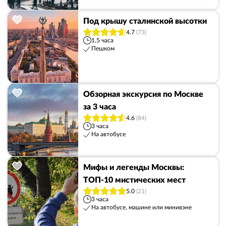
Под крышу сталинской высотки
4.7
(73)
1,5 часа
Пешком
Обзорная экскурсия по Москве
за 3 часа
4.6
(84)
3 часа
На автобусе
Мифы и легенды Москвы:
ТОП-10 мистических мест
5.0
(21)
3 часа
На автобусе, машине или минивэне