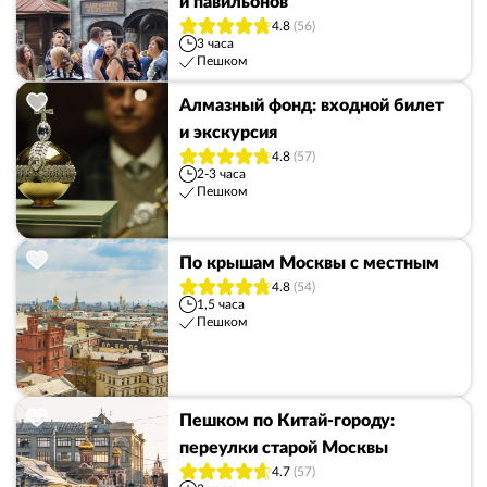
и павильонов
4.8
(56)
3 часа
Пешком
Алмазный фонд: входной билет
и экскурсия
4.8
(57)
2-3 часа
Пешком
По крышам Москвы с местным
4.8
(54)
1,5 часа
Пешком
Пешком по Китай-городу:
переулки старой Москвы
4.7
(57)