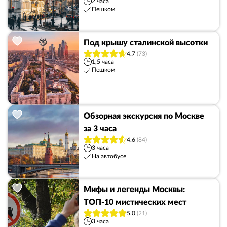
2 часа
Пешком
Под крышу сталинской высотки
4.7
(73)
1,5 часа
Пешком
Обзорная экскурсия по Москве
за 3 часа
4.6
(84)
3 часа
На автобусе
Мифы и легенды Москвы:
ТОП-10 мистических мест
5.0
(21)
3 часа