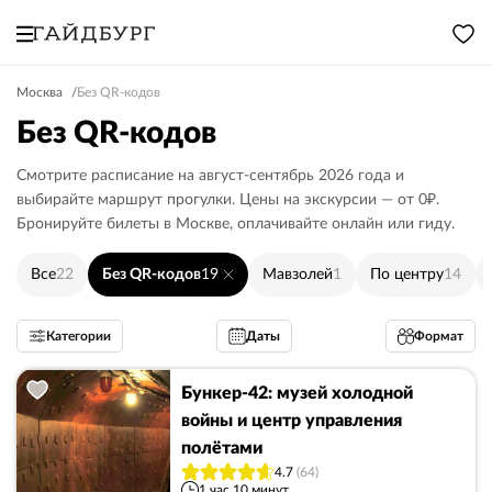
Москва
Без QR-кодов
Без QR-кодов
Смотрите расписание на август-сентябрь 2026 года и
выбирайте маршрут прогулки. Цены на экскурсии — от 0₽.
Бронируйте билеты в Москве, оплачивайте онлайн или гиду.
Все
22
Без QR-кодов
19
Мавзолей
1
По центру
14
Категории
Даты
Формат
Бункер-42: музей холодной
войны и центр управления
полётами
4.7
(64)
1 час 10 минут