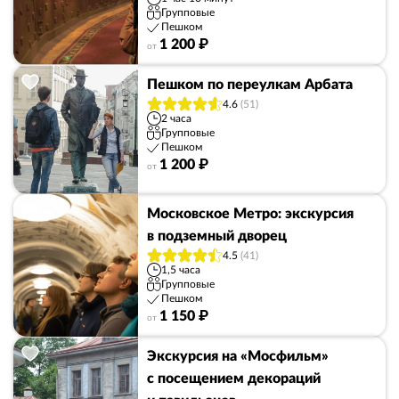
Групповые
Пешком
1 200 ₽
от
Пешком по переулкам Арбата
4.6
(51)
2 часа
Групповые
Пешком
1 200 ₽
от
Московское Метро: экскурсия
в подземный дворец
4.5
(41)
1,5 часа
Групповые
Пешком
1 150 ₽
от
Экскурсия на «Мосфильм»
с посещением декораций