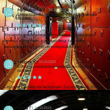
Маргарита К.
24.10.2025
Бункер-42: музей холодной войны и центр управления
полётами
Это нечто невероятное! Погружение в атмосферу
бункера впечатляет, а экскурсовод так живо
рассказывает об истории холодной войны!
Мария К.
22.10.2025
Бункер-42: музей холодной войны и центр управления
полётами
Сходили в бункер на экскурсию. Гид отличный. Очень
увлекательно?
Айза Г.
22.10.2025