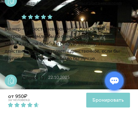
Бункер-42: музей холодной войны и центр управления
полётами
Бункер-42 просто невероятный! Спускаться на 65
метров под землю было очень интересно. Увидели
макет ядерной бомбы и старую технику, это
действительно впечатляет. Единственное, если бы
группа была поменьше, было бы лучше.
Дарья П.
22.10.2025
Бункер-42: музей холодной войны и центр управления
полётами
от 950₽
Бронировать
за человека
В этот раз выбрали экскурсию в Бункер-42. Оказаться
на такой глубине и увидеть советскую бомбу —
непередаваемые ощущения! Было познавательно
погрузиться в атмосферу холодной войны. Благодарю