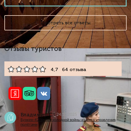
Смотреть все ответы
Отзывы туристов
4,7 64 отзыва
Владимир С.
24.10.2025
Бункер-42: музей холодной войны и центр управления
полётами