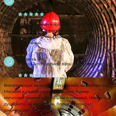
Бункер-42: музей холодной войны и центр управления
полётами
Экскурсия насыщенная и познавательная. Гид
прекрасно объяснял, и это действительно помогло.
Детям было любопытно. Планируем вернуться для
новых впечатлений.
Полина Ф.
24.10.2025
Бункер-42: музей холодной войны и центр управления
полётами
Впечатляющая экскурсия! Погрузились на глубину под
Москвой и узнали о холодной войне. Бункер
впечатляет своими масштабами и техникой. Немного
душновато, но это мелочи. Впечатлительно и
рекомендую!