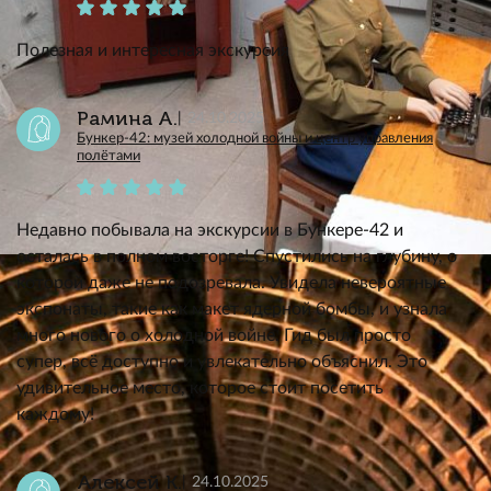
Полезная и интересная экскурсия
Рамина А.
24.10.2025
Бункер-42: музей холодной войны и центр управления
полётами
Недавно побывала на экскурсии в Бункере-42 и
осталась в полном восторге! Спустились на глубину, о
которой даже не подозревала. Увидела невероятные
экспонаты, такие как макет ядерной бомбы, и узнала
много нового о холодной войне. Гид был просто
супер, всё доступно и увлекательно объяснил. Это
удивительное место, которое стоит посетить
каждому!
Алексей К.
24.10.2025