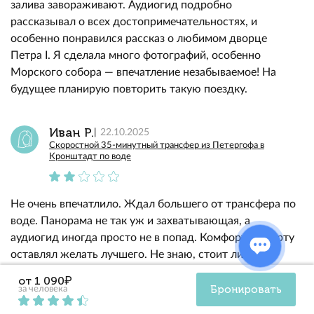
залива завораживают. Аудиогид подробно
рассказывал о всех достопримечательностях, и
особенно понравился рассказ о любимом дворце
Петра I. Я сделала много фотографий, особенно
Морского собора — впечатление незабываемое! На
будущее планирую повторить такую поездку.
Иван Р.
22.10.2025
Скоростной 35-минутный трансфер из Петергофа в
Кронштадт по воде
Не очень впечатлило. Ждал большего от трансфера по
воде. Панорама не так уж и захватывающая, а
аудиогид иногда просто не в попад. Комфорт на борту
оставлял желать лучшего. Не знаю, стоит ли
повторять.
от 1 090₽
Бронировать
за человека