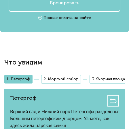
Бронировать
Полная оплата на сайте
Что увидим
1. Петергоф
2. Морской собор
3. Якорная площад
Петергоф
Верхний сад и Нижний парк Петергофа разделены
Большим петергофским дворцом. Узнаете, как
здесь жила царская семья