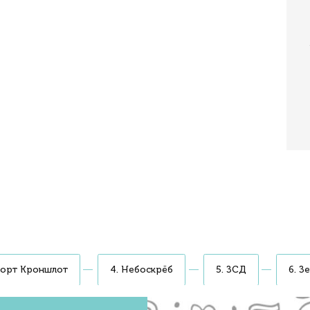
остном теплоходе. Метеор причалит в центре города
иевского собора. На борту панорамные окна, аудиогид и 
рия, организатор мероприятия
рты Кронштадта, Лахта-центр и стадион
 Заячий остров и Адмиралтейство
о
тью 70 км/ч. Под днищем Метеора
а них плавность хода лучше, чем у автобуса