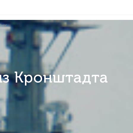
дта в Петербург
е из Кронштад
рг