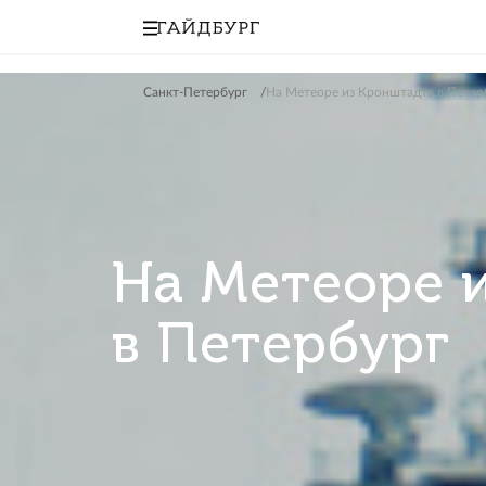
Санкт-Петербург
На Метеоре из Кроншта
На Метеор
в Петербу