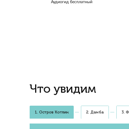
на скор
у Исаак
Викто
Морской пейзаж
С Финского залива увидим фо
Зенита. На Неве посмотрим на
Быстро и комфортн
Двигаемся со средней скорос
стабилизирующие крылья, из-з