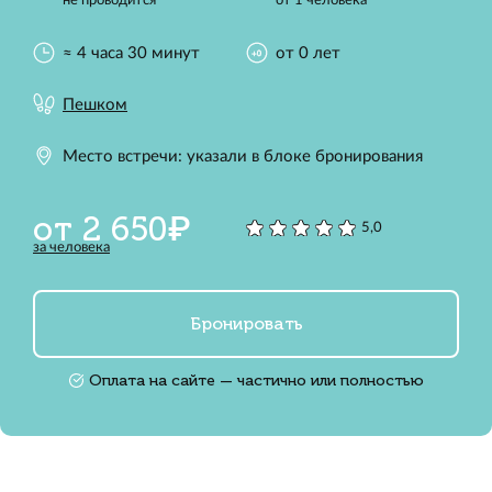
не проводится
от 1 человека
≈ 4 часа 30 минут
от 0 лет
Пешком
Место встречи: указали в блоке бронирования
от 2 650₽
5,0
за человека
Бронировать
Оплата на сайте — частично или полностью