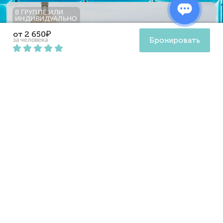
В ГРУППЕ ИЛИ
ИНДИВИДУАЛЬНО
от 2 650₽
Бронировать
за человека
1 час
По крышам Невского проспекта — легально
и безопасно
Пешком
от
990
₽
4,8
за человека
861 отзыв