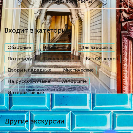
Смотреть все ответы
Входит в категории
Обзорные
Необычные
Для взрослых
По городу
Пешеходные
Без QR-кодов
Дворы и парадные
Мистические
На русском языке
Авторские
Интерактивные
Другие экскурсии