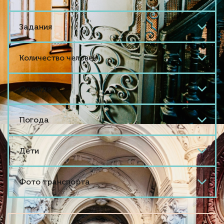
Задания
Количество человек
Одежда
Погода
Дети
Фото транспорта