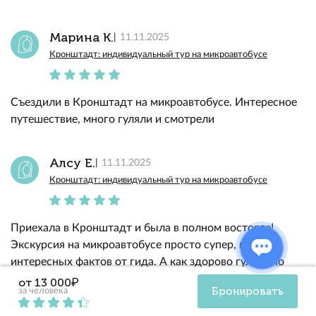
Марина К.
11.11.2025
Кронштадт: индивидуальный тур на микроавтобусе
Съездили в Кронштадт на микроавтобусе. Интересное
путешествие, много гуляли и смотрели
Алсу Е.
11.11.2025
Кронштадт: индивидуальный тур на микроавтобусе
Приехала в Кронштадт и была в полном восторге!
Экскурсия на микроавтобусе просто супер, много
интересных фактов от гида. А как здорово гулять по
Петровскому парку и видеть памятник Петру I!
от 13 000₽
Бронировать
за человека
Итальянский дворец и собор – настоящие
жемчужины. А ещё, узнала столько нового о закрытом