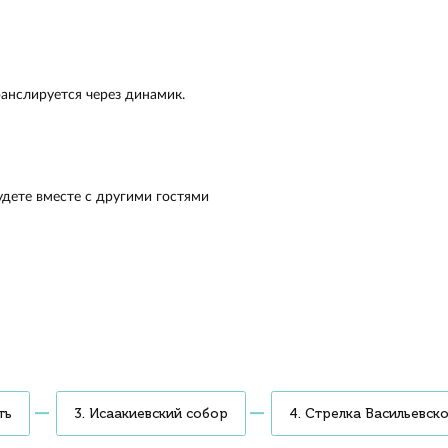
ий собор и Сенат Узнаете, в каком из этих зданий живут 
 почему Исаакиевский собор перестраивали 4 раза Сдела
ько остановок Экскурсия продолжится теплоходной прог
. Вам откроется живописная панорама реки и виды
ропавловскую крепость Аудиогид расскажет, кто был пер
 Петропавловки и как Пётр I собирал коллекцию редкост
амеры
, организатор мероприятия
г
ку Васильевского острова, Спас на Крови.
онны указывали путь кораблям и где можно
озаик в Европе