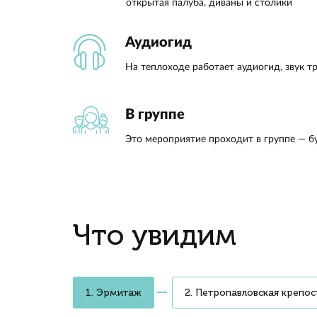
Казанск
котов и
нескол
по Неве
на Пет
узником
Кунстк
Роман
Парадный Петербур
Увидите Зимний дворец, Стрел
Узнаете, как Ростральные кол
увидеть одну из крупнейших м