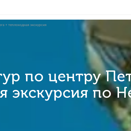
ру Петербурга + теплоходная экскурсия
й тур по цент
дная экскурсия