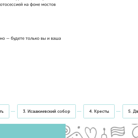
е Петровскую косу, пролёты Дворцового моста, Адмирал
 Кунсткамеру, Эрмитаж и Смольный собор. Выйдете в Фи
 пройдёте мимо Лахта-центра и Газпром Арены. Можете
ть аудиогид, свою музыку, или заказать диджея
 организатор мероприятия
истократов и путешественников. С воды —
торический центр
 виды города. Полюбуетесь фасадами дворцов
пикник на воде или отдохнёте в лаунж-зоне