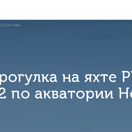
S NORD STAR 62 по Неве
я прогулка на 
 62 по аквато