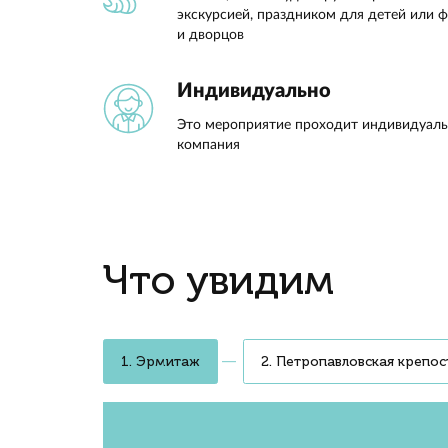
Увидит
шпиль,
залив,
послуша
Анна,
Парадная Нева
Увидите Петербург глазами ар
лучший панорамный вид на ис
Двухпалубная яхта
Только вы, комфорт и лучшие
с открытой палубы, устроите 