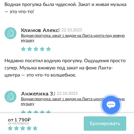
Водная прогулка была чудесной. Закат и живая музыка
— это что-то!
Климов Алекс
22.10.2025
Водная прогулка: закат с видом на Лахта-центр под живую
музыку
Недавно посетил водную прогулку. Ощущения просто
супер. Музыка вживую под закат на фоне Лахта-
центра — это что-то волшебное.
Анжелика З.
22.10.2025
Водная прогулка: закат с видом на Лахта-центр под живую
музыку
от 1 790₽
Бронировать
за человека
Потрясающая водная прогулка! Закат просто
волшебный, а живая музыка добавила особое