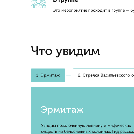
теплох
до Зим
и Эрми
расскаж
увидет
Анна,
Теплоход
Отдохнёте на открытой палубе
и из панорамных окон откроет
и Фонтанку
Экскурсия с гидом