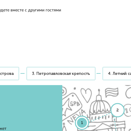
оде. Полюбуетесь Эрмитажем и Петропавловкой. Доплыв
ней канавки и Крюкова канала и увидите Мариинский
тажный театры, Зимний дворец Петра I и Семимостье Гид
ет, какие современные и классические постановки можн
ь в Мариинском театре
 организатор мероприятия
 или в закрытом салоне теплохода. С палубы
ся панорамный вид на Неву, Мойку