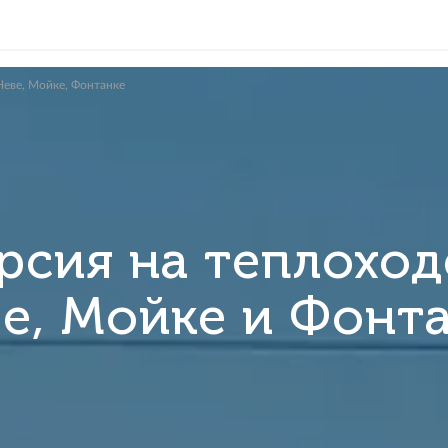
плоходе по Неве, Мойке, Фонтанке
курсия на теп
Неве, Мойке и 