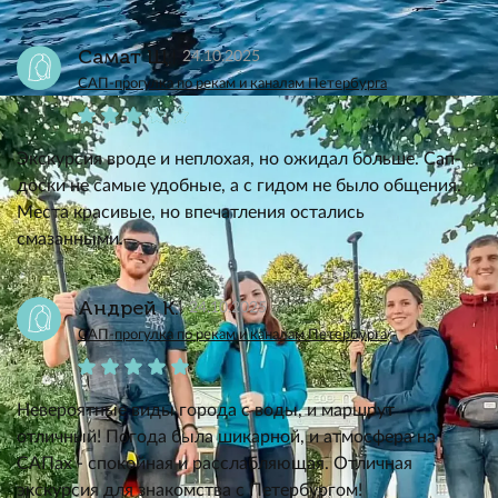
Самат Щ.
24.10.2025
САП-прогулка по рекам и каналам Петербурга
Экскурсия вроде и неплохая, но ожидал больше. Сап-
доски не самые удобные, а с гидом не было общения.
Места красивые, но впечатления остались
смазанными.
Андрей К.
24.10.2025
САП-прогулка по рекам и каналам Петербурга
Невероятные виды города с воды, и маршрут
отличный! Погода была шикарной, и атмосфера на
САПах - спокойная и расслабляющая. Отличная
экскурсия для знакомства с Петербургом!