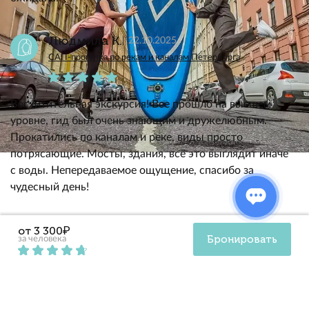
Людмила К.
22.10.2025
САП-прогулка по рекам и каналам Петербурга
Восхитительная экскурсия! Все прошло на высшем
уровне, гид был очень знающим и дружелюбным.
Прокатились по каналам и реке, виды просто
потрясающие. Мосты, здания, всё это выглядит иначе
с воды. Непередаваемое ощущение, спасибо за
чудесный день!
Тоня Ф.
от 3 300₽
22.10.2025
Бронировать
за человека
САП-прогулка по рекам и каналам Петербурга
Экскурсия оставила смешанные чувства. САП-доски