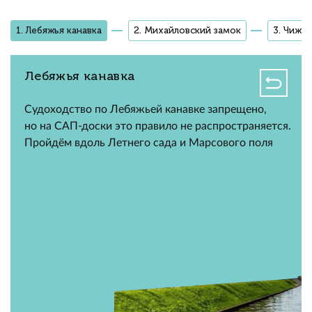
1. Лебяжья канавка
2. Михайловский замок
3. Чижи
Лебяжья канавка
Судоходство по Лебяжьей канавке запрещено,
но на САП-доски это правило не распространяется.
Пройдём вдоль Летнего сада и Марсового поля