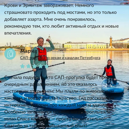
Крови и Эрмитаж завораживает. Немного
страшновато проходить под мостами, но это только
добавляет азарта. Мне очень понравилось,
рекомендую тем, кто любит активный отдых и новые
впечатления.
Мария С.
24.10.2025
САП-прогулка по рекам и каналам Петербурга
Сначала подумала, что САП-прогулка будет просто
очередным развлечением, но это оказалось
настоящим открытием! Мы плыли по живописным
каналам, и все вокруг так красиво. Гид рассказывал
интересные истории про каждый мост и здание.
Особенно запомнился момент, когда проплывали
мимо Спаса на Крови — просто восхитительно!
Спасибо за такой незабываемый опыт!