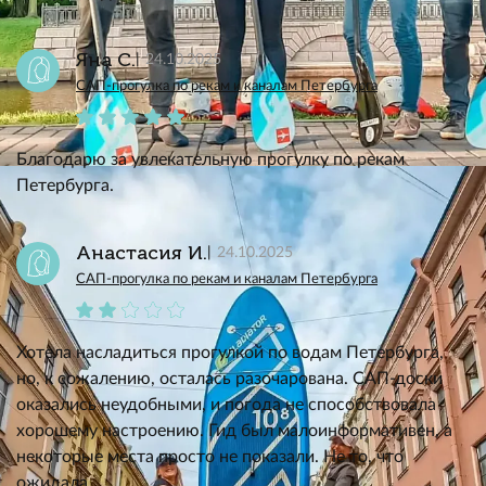
Яна С.
24.10.2025
САП-прогулка по рекам и каналам Петербурга
Благодарю за увлекательную прогулку по рекам
Петербурга.
Анастасия И.
24.10.2025
САП-прогулка по рекам и каналам Петербурга
Хотела насладиться прогулкой по водам Петербурга,
но, к сожалению, осталась разочарована. САП-доски
оказались неудобными, и погода не способствовала
хорошему настроению. Гид был малоинформативен, а
некоторые места просто не показали. Не то, что
ожидала.