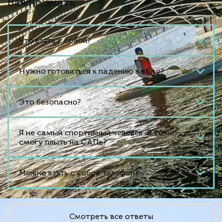
Важно знать
Что взять с собой?
Нужно готовиться к падению в воду?
Это безопасно?
Я не самый спортивный человек. Я точно
смогу плыть на САПе?
Можно взять с собой телефон?
Смотреть все ответы